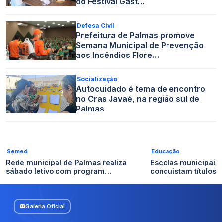
do Festival Gast…
Defesa Civil
Prefeitura de Palmas promove
Semana Municipal de Prevenção
aos Incêndios Flore…
Socialização
Autocuidado é tema de encontro
no Cras Javaé, na região sul de
Palmas
Semed
Educação
Rede municipal de Palmas realiza
Escolas municipais
sábado letivo com program…
conquistam títulos n
Galeria Oficial