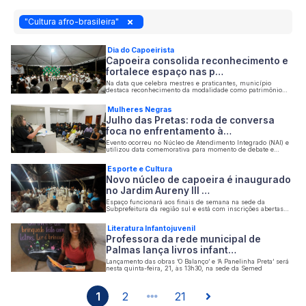
"Cultura afro-brasileira"
Dia do Capoeirista
Capoeira consolida reconhecimento e
fortalece espaço nas p…
Na data que celebra mestres e praticantes, município
destaca reconhecimento da modalidade como patrimônio
imaterial e ações voltadas ao fortalecimento dos grupos e
lideranças da Capital
Mulheres Negras
Julho das Pretas: roda de conversa
foca no enfrentamento à…
Evento ocorreu no Núcleo de Atendimento Integrado (NAI) e
utilizou data comemorativa para momento de debate e
reflexão sobre direito das mulheres
Esporte e Cultura
Novo núcleo de capoeira é inaugurado
no Jardim Aureny III …
Espaço funcionará aos finais de semana na sede da
Subprefeitura da região sul e está com inscrições abertas
para crianças, jovens e adultos
Literatura Infantojuvenil
Professora da rede municipal de
Palmas lança livros infant…
Lançamento das obras ‘O Balanço’ e ‘A Panelinha Preta’ será
nesta quinta-feira, 21, às 13h30, na sede da Semed
1
2
21