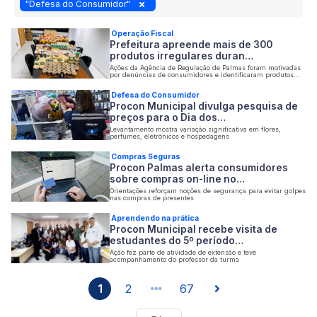
"Defesa do Consumidor"
Operação Fiscal
Prefeitura apreende mais de 300
produtos irregulares duran…
Ações da Agência de Regulação de Palmas foram motivadas
por denúncias de consumidores e identificaram produtos
impróprios para consumo, vencidos e com irregularidades
na comercialização
Defesa do Consumidor
Procon Municipal divulga pesquisa de
preços para o Dia dos…
Levantamento mostra variação significativa em flores,
perfumes, eletrônicos e hospedagens
Compras Seguras
Procon Palmas alerta consumidores
sobre compras on-line no…
Orientações reforçam noções de segurança para evitar golpes
nas compras de presentes
Aprendendo na prática
Procon Municipal recebe visita de
estudantes do 5º período…
Ação fez parte de atividade de extensão e teve
acompanhamento do professor da turma
1
2
67