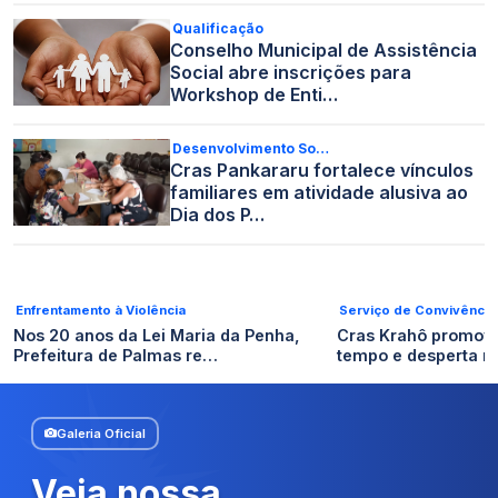
Qualificação
Conselho Municipal de Assistência
Social abre inscrições para
Workshop de Enti…
Desenvolvimento So…
Cras Pankararu fortalece vínculos
familiares em atividade alusiva ao
Dia dos P…
Enfrentamento à Violência
Serviço de Convivência
Nos 20 anos da Lei Maria da Penha,
Cras Krahô promov
Prefeitura de Palmas re…
tempo e desperta 
Galeria Oficial
Veja nossa