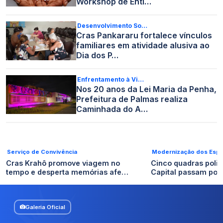
Workshop de Enti…
Desenvolvimento So…
Cras Pankararu fortalece vínculos
familiares em atividade alusiva ao
Dia dos P…
Enfrentamento à Vi…
Nos 20 anos da Lei Maria da Penha,
Prefeitura de Palmas realiza
Caminhada do A…
Serviço de Convivência
Modernização dos Esp
Cras Krahô promove viagem no
Cinco quadras polie
tempo e desperta memórias afe…
Capital passam por
Galeria Oficial