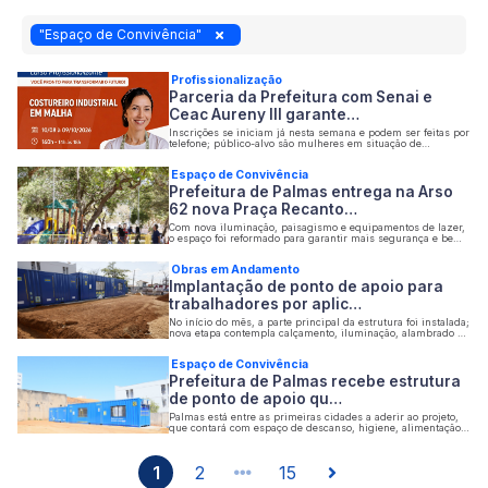
"Espaço de Convivência"
Profissionalização
Parceria da Prefeitura com Senai e
Ceac Aureny III garante…
Inscrições se iniciam já nesta semana e podem ser feitas por
telefone; público-alvo são mulheres em situação de
vulnerabilidade e moradoras da região sul de Palmas
Espaço de Convivência
Prefeitura de Palmas entrega na Arso
62 nova Praça Recanto…
Com nova iluminação, paisagismo e equipamentos de lazer,
o espaço foi reformado para garantir mais segurança e bem-
estar aos moradores da região
Obras em Andamento
Implantação de ponto de apoio para
trabalhadores por aplic…
No início do mês, a parte principal da estrutura foi instalada;
nova etapa contempla calçamento, iluminação, alambrado e
espaço de convivência
Espaço de Convivência
Prefeitura de Palmas recebe estrutura
de ponto de apoio qu…
Palmas está entre as primeiras cidades a aderir ao projeto,
que contará com espaço de descanso, higiene, alimentação e
conectividade aos trabalhadores do setor
1
2
15