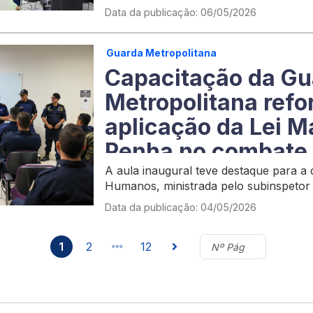
Data da publicação: 06/05/2026
Guarda Metropolitana
Capacitação da Gu
Metropolitana refo
aplicação da Lei M
Penha no combate 
contra a mulher e
A aula inaugural teve destaque para a di
Humanos, ministrada pelo subinspeto
Data da publicação: 04/05/2026
1
2
12