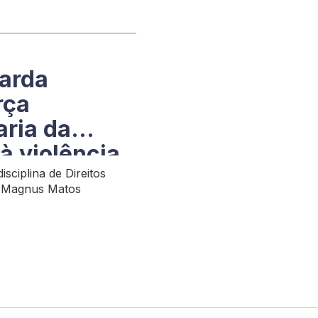
arda
rça
aria da
à violência
m Palmas
sciplina de Direitos
r Magnus Matos