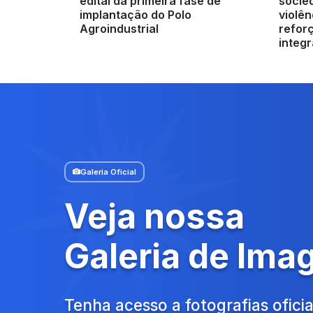
edital da primeira fase de
socied
implantação do Polo
violên
Agroindustrial
refor
integ
Galeria Oficial
Veja nossa
Galeria de Ima
Tenha acesso a fotografias oficia