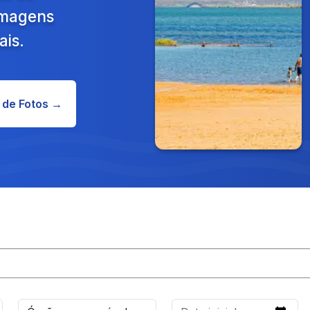
 Imagens
ais.
 de Fotos →