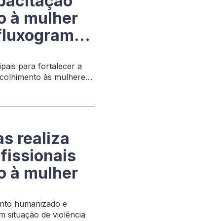
pacitação
o à mulher
fluxograma
pais para fortalecer a
 acolhimento às mulheres
s realiza
fissionais
o à mulher
nto humanizado e
m situação de violência