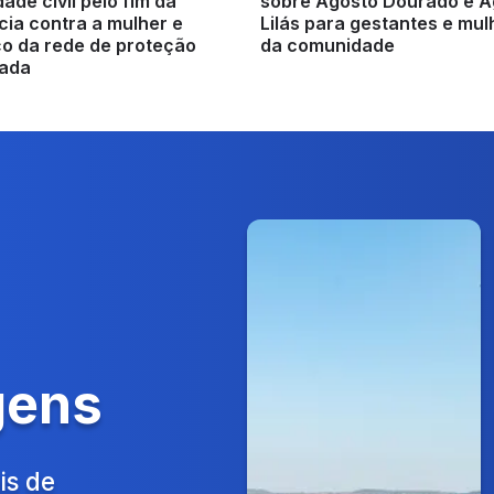
ade civil pelo fim da
sobre Agosto Dourado e A
cia contra a mulher e
Lilás para gestantes e mu
ço da rede de proteção
da comunidade
rada
gens
is de