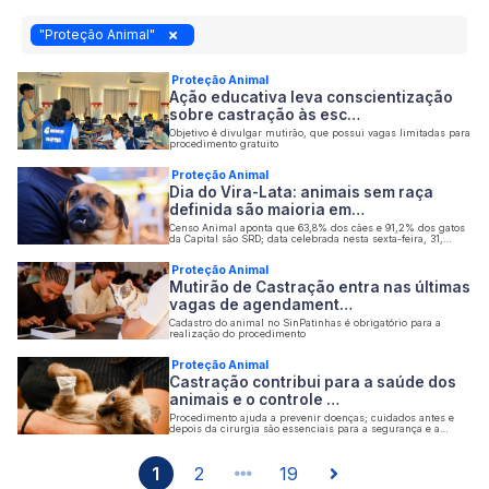
"Proteção Animal"
Proteção Animal
Ação educativa leva conscientização
sobre castração às esc…
Objetivo é divulgar mutirão, que possui vagas limitadas para
procedimento gratuito
Proteção Animal
Dia do Vira-Lata: animais sem raça
definida são maioria em…
Censo Animal aponta que 63,8% dos cães e 91,2% dos gatos
da Capital são SRD; data celebrada nesta sexta-feira, 31,
reforça a importância da adoção responsável
Proteção Animal
Mutirão de Castração entra nas últimas
vagas de agendament…
Cadastro do animal no SinPatinhas é obrigatório para a
realização do procedimento
Proteção Animal
Castração contribui para a saúde dos
animais e o controle …
Procedimento ajuda a prevenir doenças; cuidados antes e
depois da cirurgia são essenciais para a segurança e a
recuperação dos animais
1
2
19