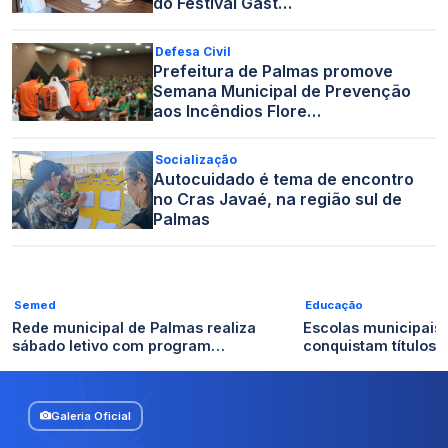
do Festival Gast…
Defesa Civil
Prefeitura de Palmas promove
Semana Municipal de Prevenção
aos Incêndios Flore…
Socialização
Autocuidado é tema de encontro
no Cras Javaé, na região sul de
Palmas
Semed
Educação
Rede municipal de Palmas realiza
Escolas municipais
sábado letivo com program…
conquistam títulos n
Galeria Oficial