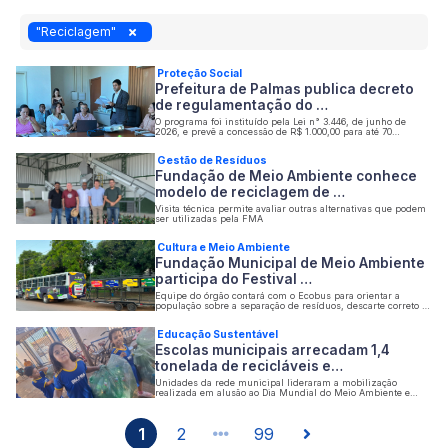
"Reciclagem"
Proteção Social
Prefeitura de Palmas publica decreto
de regulamentação do …
O programa foi instituído pela Lei n° 3.446, de junho de
2026, e prevê a concessão de R$ 1.000,00 para até 70
catadores de materiais recicláveis
Gestão de Resíduos
Fundação de Meio Ambiente conhece
modelo de reciclagem de …
Visita técnica permite avaliar outras alternativas que podem
ser utilizadas pela FMA
Cultura e Meio Ambiente
Fundação Municipal de Meio Ambiente
participa do Festival …
Equipe do órgão contará com o Ecobus para orientar a
população sobre a separação de resíduos, descarte correto e
acondicionando de materiais recicláveis
Educação Sustentável
Escolas municipais arrecadam 1,4
tonelada de recicláveis e…
Unidades da rede municipal lideraram a mobilização
realizada em alusão ao Dia Mundial do Meio Ambiente e
reforçaram o compromisso com a educação ambiental em
Palmas
1
2
99