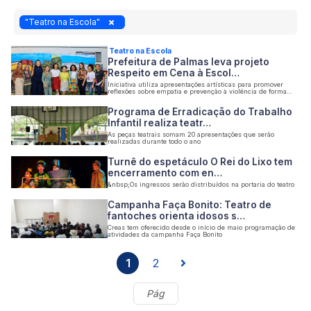
"Teatro na Escola"
Teatro na Escola
Prefeitura de Palmas leva projeto
Respeito em Cena à Escol…
Iniciativa utiliza apresentações artísticas para promover
reflexões sobre empatia e prevenção à violência de forma
lúdica entre os estudantes
Programa de Erradicação do Trabalho
Infantil realiza teatr…
As peças teatrais somam 20 apresentações que serão
realizadas durante todo o ano
Turnê do espetáculo O Rei do Lixo tem
encerramento com en…
&nbsp;Os ingressos serão distribuídos na portaria do teatro
Campanha Faça Bonito: Teatro de
fantoches orienta idosos s…
Creas tem oferecido desde o início de maio programação de
atividades da campanha Faça Bonito
1
2