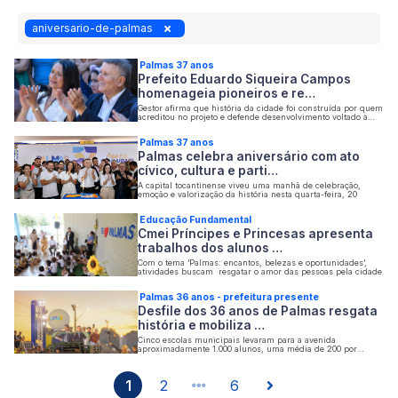
aniversario-de-palmas
Palmas 37 anos
Prefeito Eduardo Siqueira Campos
homenageia pioneiros e re…
Gestor afirma que história da cidade foi construída por quem
acreditou no projeto e defende desenvolvimento voltado à
geração de oportunidades
Palmas 37 anos
Palmas celebra aniversário com ato
cívico, cultura e parti…
A capital tocantinense viveu uma manhã de celebração,
emoção e valorização da história nesta quarta-feira, 20
Educação Fundamental
Cmei Príncipes e Princesas apresenta
trabalhos dos alunos …
Com o tema ‘Palmas: encantos, belezas e oportunidades’,
atividades buscam resgatar o amor das pessoas pela cidade
Palmas 36 anos - prefeitura presente
Desfile dos 36 anos de Palmas resgata
história e mobiliza …
Cinco escolas municipais levaram para a avenida
aproximadamente 1.000 alunos, uma média de 200 por
escola
1
2
6