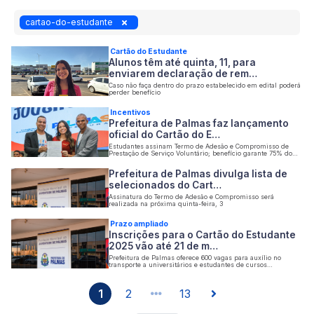
cartao-do-estudante
Cartão do Estudante
Alunos têm até quinta, 11, para
enviarem declaração de rem…
Caso não faça dentro do prazo estabelecido em edital poderá
perder benefício
Incentivos
Prefeitura de Palmas faz lançamento
oficial do Cartão do E…
Estudantes assinam Termo de Adesão e Compromisso de
Prestação de Serviço Voluntário; benefício garante 75% do
valor gasto mensalmente
Prefeitura de Palmas divulga lista de
selecionados do Cart…
Assinatura do Termo de Adesão e Compromisso será
realizada na próxima quinta-feira, 3
Prazo ampliado
Inscrições para o Cartão do Estudante
2025 vão até 21 de m…
Prefeitura de Palmas oferece 600 vagas para auxílio no
transporte a universitários e estudantes de cursos
profissionalizantes
1
2
13