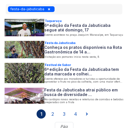
festa-da-jabuticaba
Taquaruçu
6ª edição da Festa da Jabuticaba
segue até domingo, 17
Evento acontece na praça Joaquim Maracaípe, em Taquaruçu
Festa da Jabuticaba
Conheça os pratos disponíveis na Rota
Gastronômica de 14 a…
Visitação aos pomares inicia nesta sexta, 8
Festival de Sabor
6ª edição da Festa da Jabuticaba tem
data marcada e colhei…
Evento oferece aos moradores e turistas a oportunidade de
aproveitar o fruto no pico da colheita, com uma maior oferta
de produtos frescos
Festa da Jabuticaba atrai público em
busca de diversidade …
No cardápio novas receitas e releituras de comidas e bebidas
preparadas com a fruta
1
2
3
4