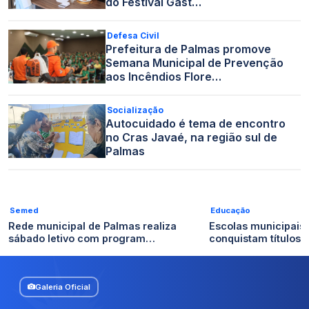
do Festival Gast…
Defesa Civil
Prefeitura de Palmas promove
Semana Municipal de Prevenção
aos Incêndios Flore…
Socialização
Autocuidado é tema de encontro
no Cras Javaé, na região sul de
Palmas
Semed
Educação
Rede municipal de Palmas realiza
Escolas municipais
sábado letivo com program…
conquistam títulos n
Galeria Oficial