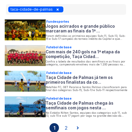
taca-cidade-de-palmas
Fundesportes
Jogos acirrados e grande público
marcaram as finais da 1ª …
Foram definidas as primeiras equipes Sub-11, Sub-13, Sub-
15 e Sub-17 campeãs do torneio inédito da Capital e que
reuniu 1.075 atletas de 43 equipes
Futebol de base
Com mais de 240 gols na 1ª etapa da
competição, Taça Cidad…
Confira a tabela de resultados das semifinais e as finais por
categoria; campeonato envolveu mais de 1.200 pessoas na
organização
Futebol de base
Taça Cidade de Palmas já tem os
primeiros finalistas da co…
Batalhão FC, GET Paraíso e Santos Palmas classificaram para
final das categorias Sub-15, Sub-13 e Sub-11 respectivamente
Futebol de base
Taça Cidade de Palmas chega às
semifinais com jogos nesta …
No Estádio Nilton Santos, equipes das categorias sub 11, sub
13, sub 15 e sub 17 jogam por vaga na grande decisão da
competição
1
2