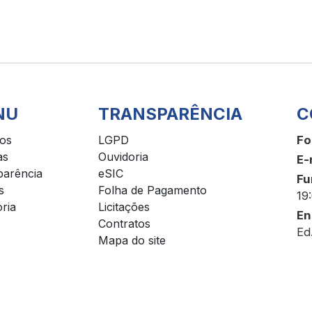
NU
TRANSPARÊNCIA
C
ços
LGPD
Fo
as
Ouvidoria
E-
parência
eSIC
Fu
s
Folha de Pagamento
19
ria
Licitações
En
Contratos
Ed
Mapa do site