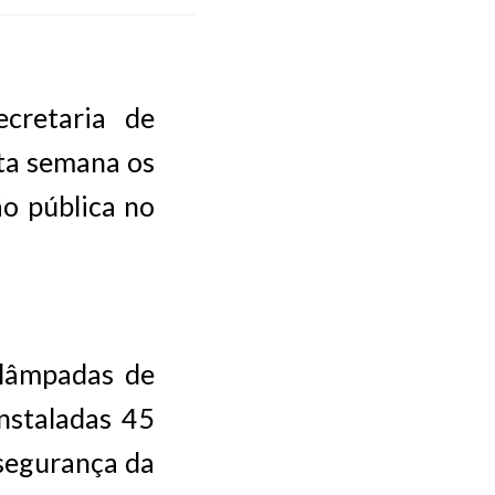
cretaria de
sta semana os
ão pública no
 lâmpadas de
instaladas 45
 segurança da