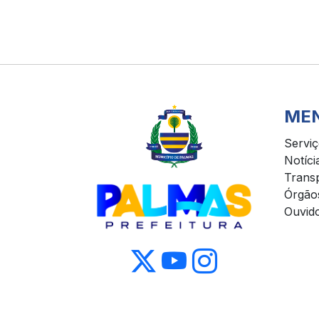
ME
Servi
Notíci
Trans
Órgão
Ouvido