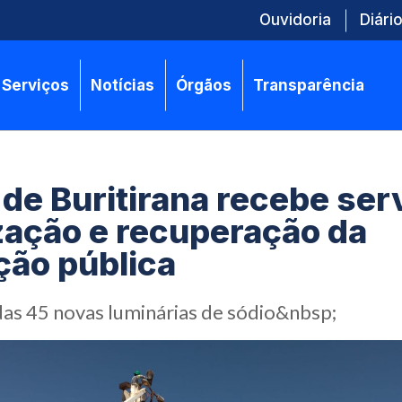
Ouvidoria
Diário
Serviços
Notícias
Órgãos
Transparência
o de Buritirana recebe ser
ização e recuperação da
ção pública
das 45 novas luminárias de sódio&nbsp;