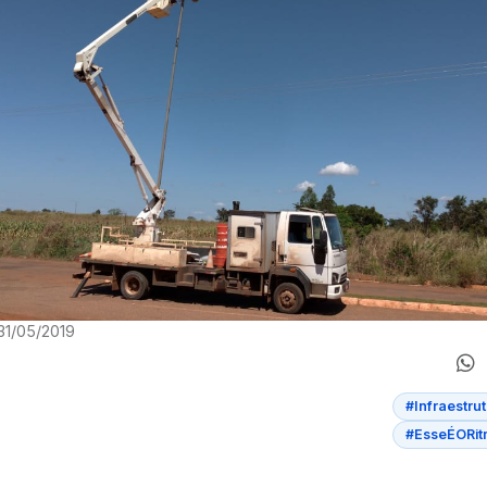
31/05/2019
#Infraestru
#EsseÉORi