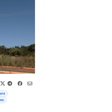
tura
tmo