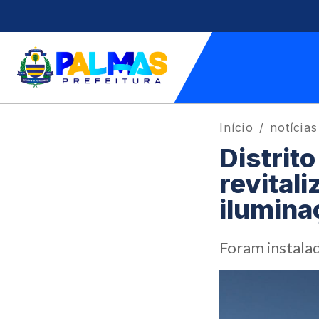
Início
notícias
Distrit
revital
ilumina
Foram instala