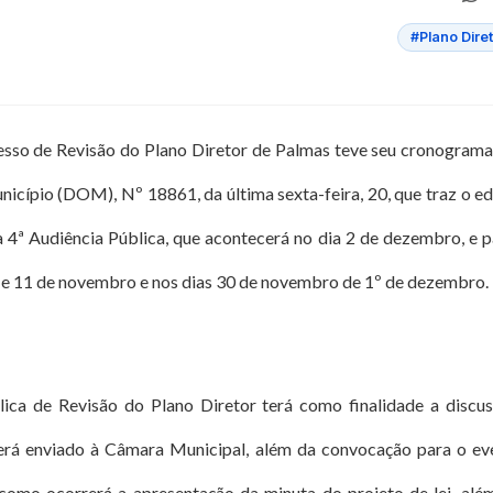
#Plano Dire
cesso de Revisão do Plano Diretor de Palmas teve seu cronograma 
nicípio (DOM), Nº 18861, da última sexta-feira, 20, que traz o e
 4ª Audiência Pública, que acontecerá no dia 2 de dezembro, e p
0 e 11 de novembro e nos dias 30 de novembro de 1º de dezembro.
lica de Revisão do Plano Diretor terá como finalidade a discu
será enviado à Câmara Municipal, além da convocação para o e
como ocorrerá a apresentação da minuta do projeto de lei, al