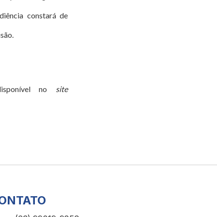
iência constará de
isão.
disponível no
site
ONTATO