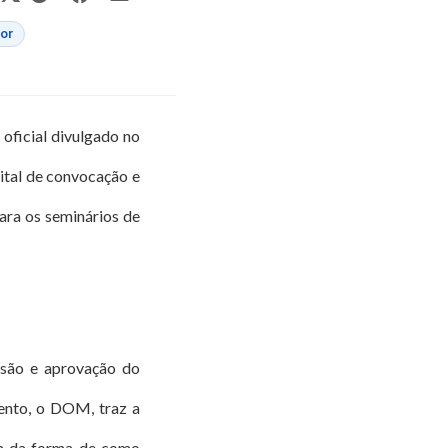
tor
oficial divulgado no
dital de convocação e
ara os seminários de
ssão e aprovação do
vento, o DOM, traz a
ém da forma de como