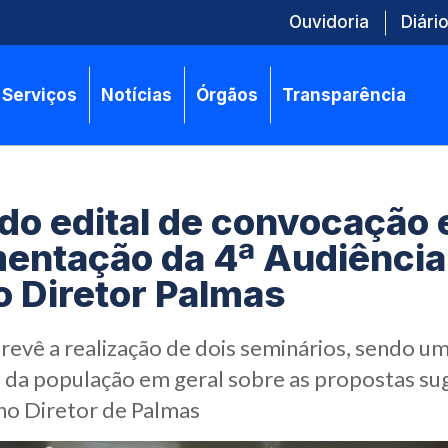
Ouvidoria
Diário
Serviços
Notícias
Órgãos
Transparência
do edital de convocação 
entação da 4ª Audiência
o Diretor Palmas
evê a realização de dois seminários, sendo u
 da população em geral sobre as propostas sug
no Diretor de Palmas