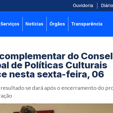
Ouvidoria
Diário
Serviços
Notícias
Órgãos
Transparência
 complementar do Conse
al de Políticas Culturais
e nesta sexta-feira, 06
 resultado se dará após o encerramento do pr
ração