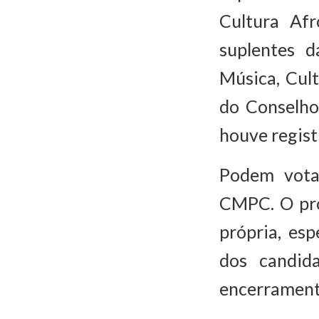
Cultura Afr
suplentes d
Música, Cult
do Conselho
houve regist
Podem votar
CMPC. O pro
própria, es
dos candid
encerrament