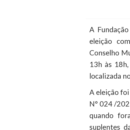
A Fundação 
eleição co
Conselho Mun
13h às 18h,
localizada n
A eleição fo
N° 024 /202
quando fora
suplentes d