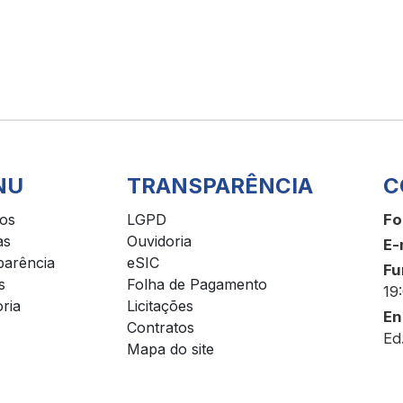
NU
TRANSPARÊNCIA
C
ços
LGPD
Fo
as
Ouvidoria
E-
parência
eSIC
Fu
s
Folha de Pagamento
19
ria
Licitações
En
Contratos
Ed
Mapa do site