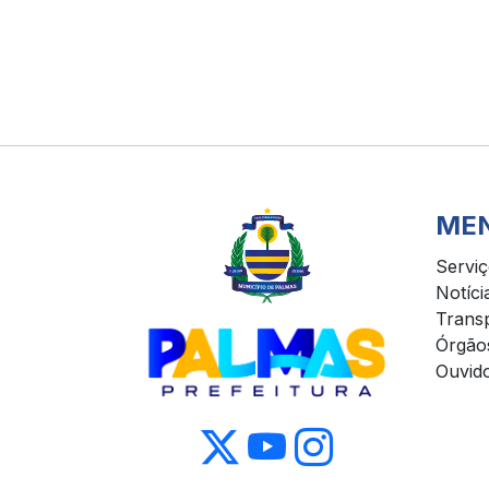
ME
Servi
Notíci
Trans
Órgão
Ouvido