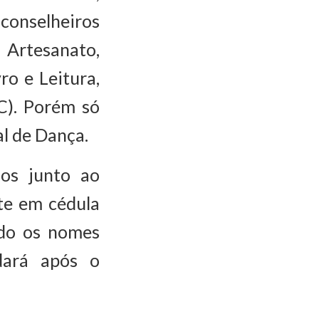
conselheiros
 Artesanato,
ro e Leitura,
C). Porém só
l de Dança.
dos junto ao
te em cédula
ndo os nomes
dará após o