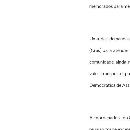
melhorados para mel
Uma das demandas a
(Cras) para atender
comunidade ainda re
vales-transporte p
Democrática de Assis
A coordenadora do C
reunião foi de excele