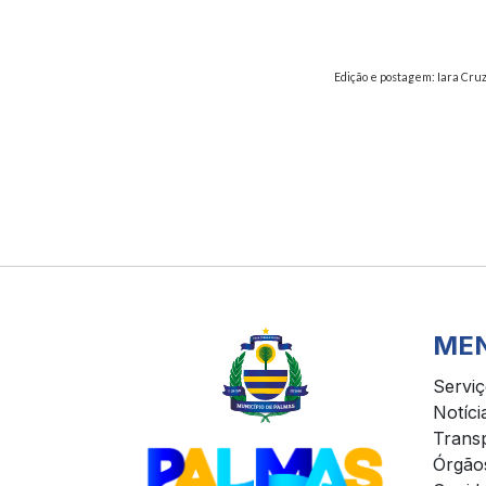
Edição e postagem: Iara Cru
ME
Servi
Notíci
Trans
Órgão