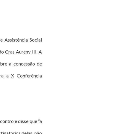
 Assistência Social
o Cras Aureny III. A
sobre a concessão de
ara a X Conferência
ontro e disse que “a
stinatários delas, não