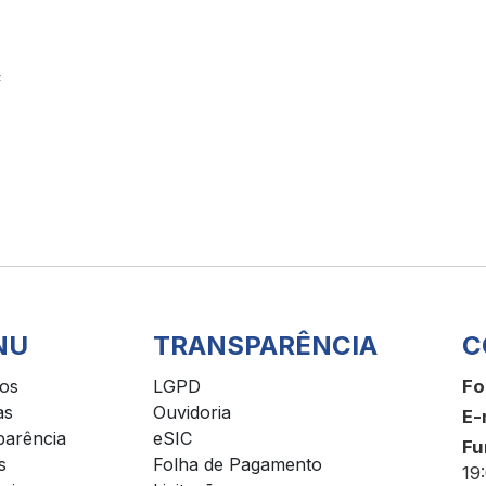
z
NU
TRANSPARÊNCIA
C
ços
LGPD
Fo
as
Ouvidoria
E-
parência
eSIC
Fu
s
Folha de Pagamento
19