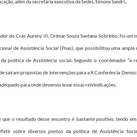
ucação,
além da secretária executiva da Sedes, Simone Sandri.
.
or do Cras Aureny III, Orimar Souza Santana Sobrinho, foi um
cional de Assistência Social (Pnas), que possibilitou uma ampla 
 da política de Assistência social. Segundo o coordenador “a 
nde saíram propostas de intervenções para a X Conferência Democr
r adequado para onde devemos levar essas reivindicações.
é que o resultado desse encontro é bastante positivo, tendo em
fletir sobre diversos pontos da política de Assistência Soci