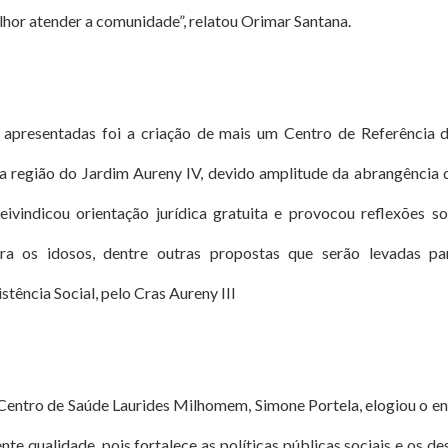
hor atender a comunidade”, relatou Orimar Santana.
presentadas foi a criação de mais um Centro de Referência de
 a região do Jardim Aureny IV, devido amplitude da abrangência d
ivindicou orientação jurídica gratuita e provocou reflexões 
ara os idosos, dentre outras propostas que serão levadas p
tência Social, pelo Cras Aureny III
entro de Saúde Laurides Milhomem, Simone Portela, elogiou o enc
nte qualidade, pois fortalece as políticas públicas sociais e os de