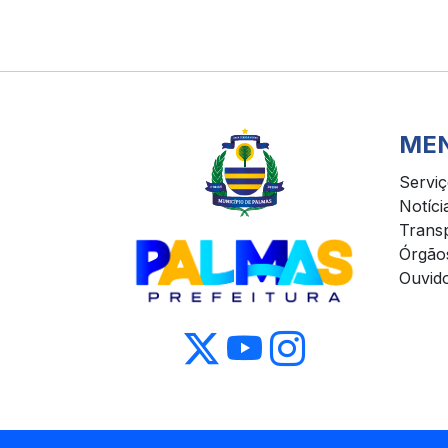
ME
Servi
Notíci
Trans
Órgão
Ouvido