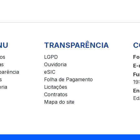
NU
TRANSPARÊNCIA
C
ços
LGPD
Fo
as
Ouvidoria
E-
parência
eSIC
Fu
s
Folha de Pagamento
19
ria
Licitações
En
Contratos
Ed
Mapa do site