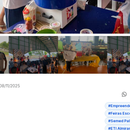
08/11/2025
#Empreend
#Feiras Esc
#Semed Pa
#ETI Almir