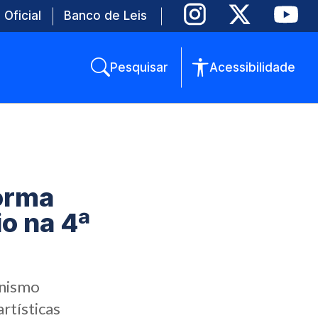
 Oficial
Banco de Leis
Pesquisar
Acessibilidade
orma
o na 4ª
onismo
rtísticas