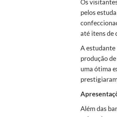
Os visitante
pelos estuda
confeccionad
até itens de
A estudante 
produção de 
uma ótima ex
prestigiaram
Apresentaçõ
Além das ba