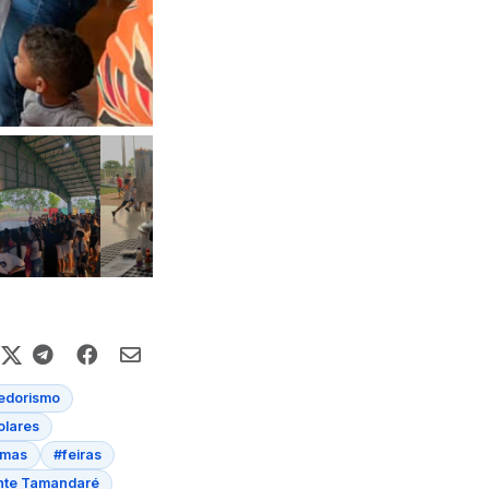
edorismo
olares
lmas
#feiras
ante Tamandaré