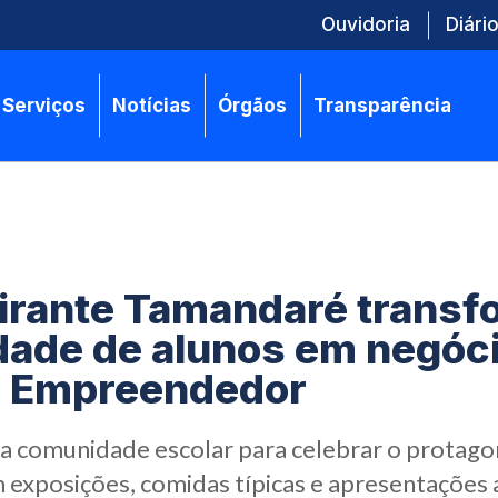
Ouvidoria
Diário
Serviços
Notícias
Órgãos
Transparência
irante Tamandaré transf
idade de alunos em negóci
o Empreendedor
 a comunidade escolar para celebrar o protag
 exposições, comidas típicas e apresentações a