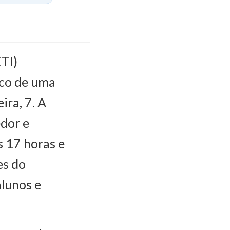
ETI)
lco de uma
ira, 7. A
dor e
s 17 horas e
es do
alunos e