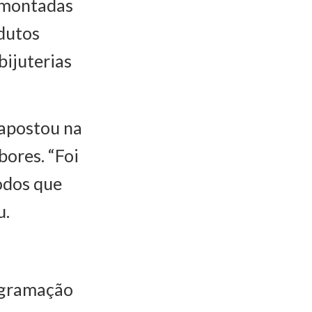
s montadas
dutos
bijuterias
 apostou na
ores. “Foi
odos que
u.
ogramação