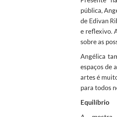
pública, Ang
de Edivan Ri
e reflexivo.
sobre as poss
Angélica ta
espaços de a
artes é muit
para todos n
Equilíbrio
A mostra 