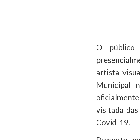
O público
presencialme
artista vis
Municipal 
oficialment
visitada da
Covid-19.
Presente na