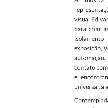
representaç
visual Ediva
para criar 
isolamento
exposição, V
automação. 
contato com 
e encontra
universal, a a
Contemplada