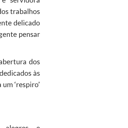
dos trabalhos
ente delicado
 gente pensar
abertura dos
 dedicados às
 um ‘respiro’
 alegres e