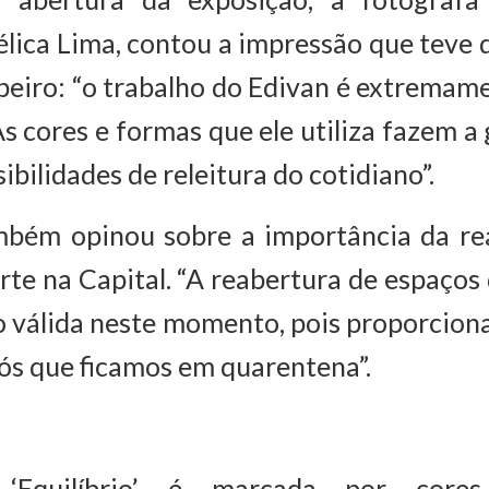
élica Lima, contou a impressão que teve 
beiro: “o trabalho do Edivan é extremam
 As cores e formas que ele utiliza fazem a
ibilidades de releitura do cotidiano”.
mbém opinou sobre a importância da re
rte na Capital. “A reabertura de espaços
o válida neste momento, pois proporciona
ós que ficamos em quarentena”.
‘Equilíbrio’ é marcada por cores