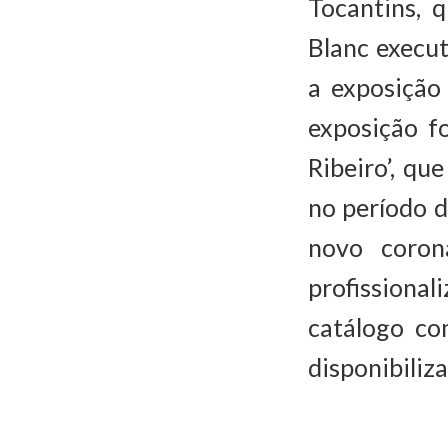
Tocantins, 
Blanc execut
a exposição 
exposição f
Ribeiro’, qu
no período 
novo coron
profissional
catálogo co
disponibiliz