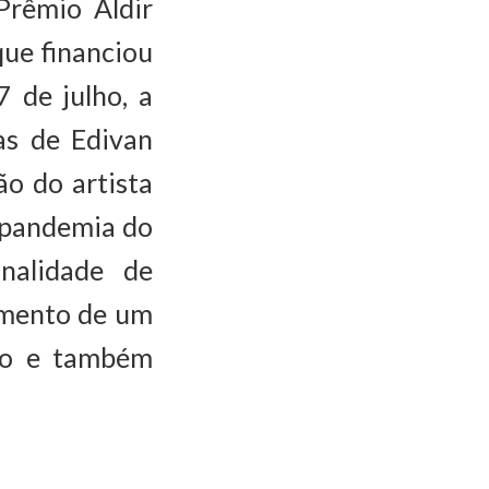
Prêmio Aldir
que financiou
7 de julho, a
as de Edivan
ão do artista
 pandemia do
nalidade de
vimento de um
ião e também