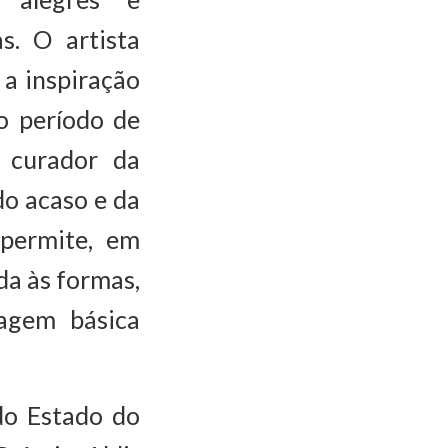
s. O artista
 a inspiração
o período de
 curador da
do acaso e da
 permite, em
da às formas,
agem básica
do Estado do