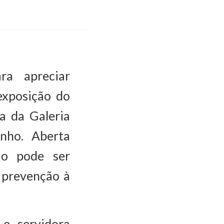
a apreciar
 exposição do
a da Galeria
nho. Aberta
ção pode ser
 prevenção à
 e servidora