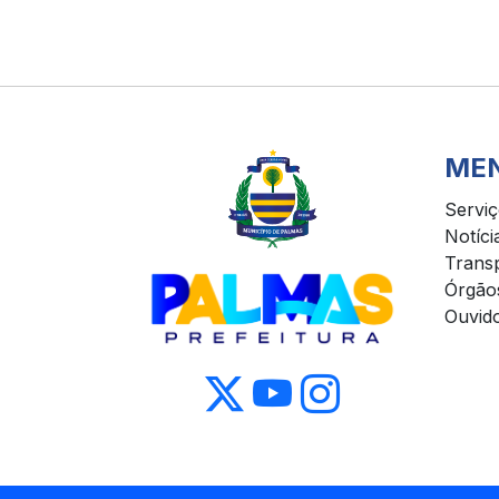
ME
Servi
Notíci
Trans
Órgão
Ouvido