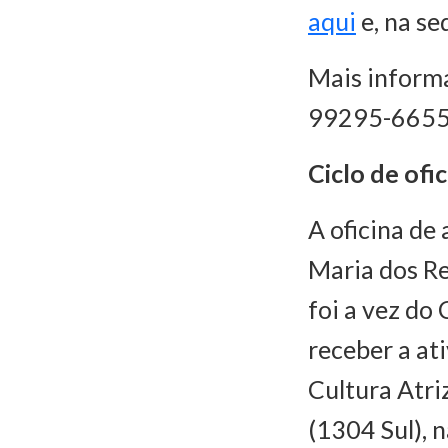
aqui
e, na se
Mais inform
99295-6655
Ciclo de ofi
A oficina de
Maria dos Re
foi a vez do
receber a at
Cultura Atri
(1304 Sul), n