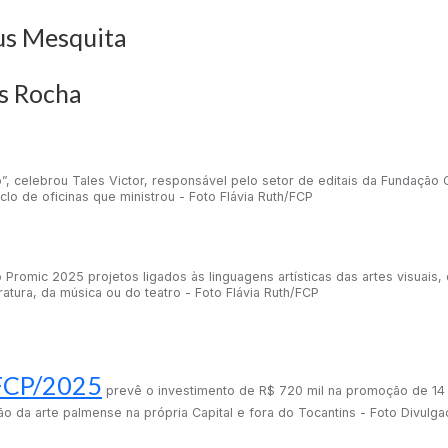
us Mesquita
is Rocha
”, celebrou Tales Victor, responsável pelo setor de editais da Fundação C
clo de oficinas que ministrou - Foto Flávia Ruth/FCP
Promic 2025 projetos ligados às linguagens artísticas das artes visuais, 
eratura, da música ou do teatro - Foto Flávia Ruth/FCP
/FCP/2025
prevê o investimento de R$ 720 mil na promoção de 14 p
ção da arte palmense na própria Capital e fora do Tocantins - Foto Divulg