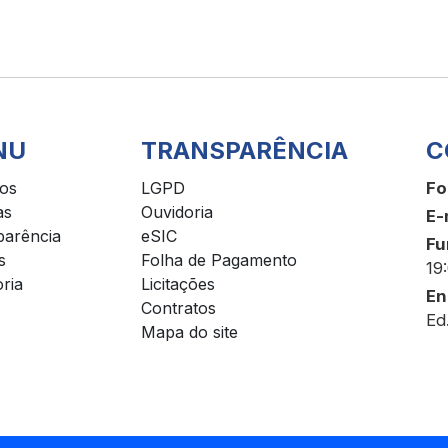
NU
TRANSPARÊNCIA
C
ços
LGPD
Fo
as
Ouvidoria
E-
parência
eSIC
Fu
s
Folha de Pagamento
19
ria
Licitações
En
Contratos
Ed
Mapa do site