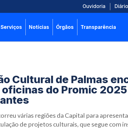
Ouvidoria
Diário
Serviços
Notícias
Órgãos
Transparência
o Cultural de Palmas en
e oficinas do Promic 202
pantes
orreu várias regiões da Capital para apresenta
rculação de projetos culturais, que segue com i