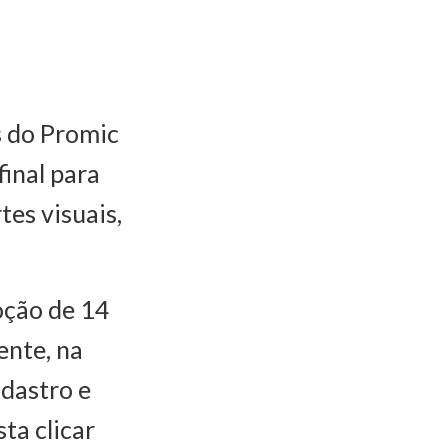
s do Promic
final para
tes visuais,
oção de 14
ente, na
adastro e
ta clicar