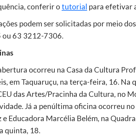
quência, conferir o
tutorial
para efetivar a
ações podem ser solicitadas por meio do
 ou 63 3212-7306.
cinas
 abertura ocorreu na Casa da Cultura Pro
is, em Taquaruçu, na terça-feira, 16. Na q
 CEU das Artes/Pracinha da Cultura, no M
ividade. Já a penúltima oficina ocorreu n
z e Educadora Marcélia Belém, na Quadr
a quinta, 18.