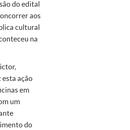
são do edital
concorrer aos
lica cultural
aconteceu na
ictor,
z esta ação
ficinas em
 com um
tante
ndimento do