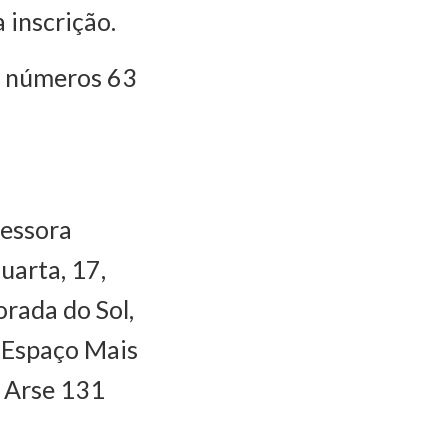
 inscrição.
s números 63
fessora
uarta, 17,
orada do Sol,
o Espaço Mais
a Arse 131