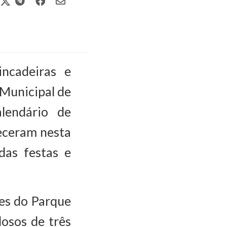
ncadeiras e
 Municipal de
alendário de
eceram nesta
das festas e
es do Parque
dosos de três