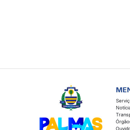
ME
Servi
Notíci
Trans
Órgão
Ouvido