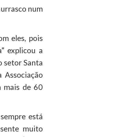
churrasco num
om eles, pois
” explicou a
 setor Santa
a Associação
m mais de 60
 sempre está
 sente muito