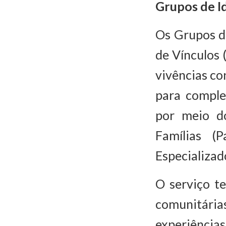
Grupos de I
Os Grupos d
de Vínculos
vivências co
para comple
por meio d
Famílias (
Especializado
O serviço te
comunitári
experiências