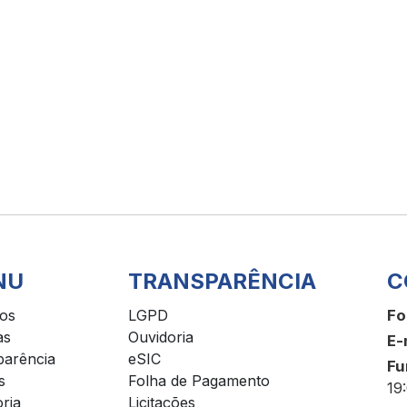
NU
TRANSPARÊNCIA
C
ços
LGPD
Fo
as
Ouvidoria
E-
parência
eSIC
Fu
s
Folha de Pagamento
19
ria
Licitações