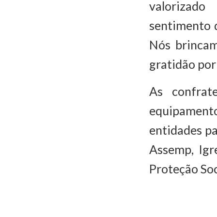
valorizado
sentimento d
Nós brincam
gratidão por 
As confrat
equipamento
entidades pa
Assemp, Igr
Proteção Soci