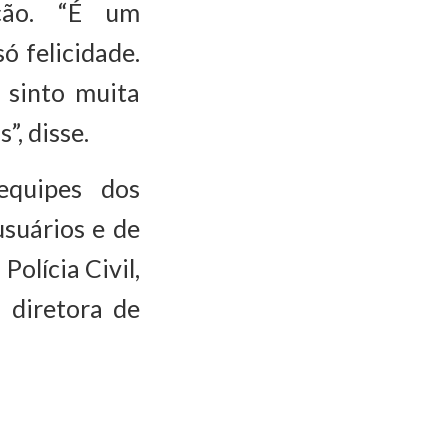
ação. “É um
ó felicidade.
 sinto muita
”, disse.
equipes dos
suários e de
olícia Civil,
 diretora de