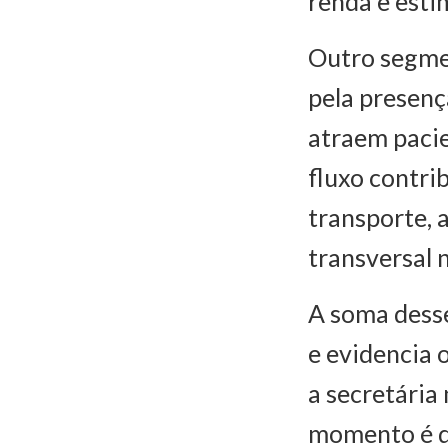
renda e esti
Outro segme
pela presença
atraem pacie
fluxo contri
transporte, 
transversal 
A soma desse
e evidencia 
a secretária
momento é d