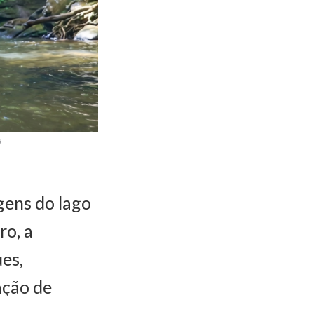
a
gens do lago
ro, a
es,
ação de