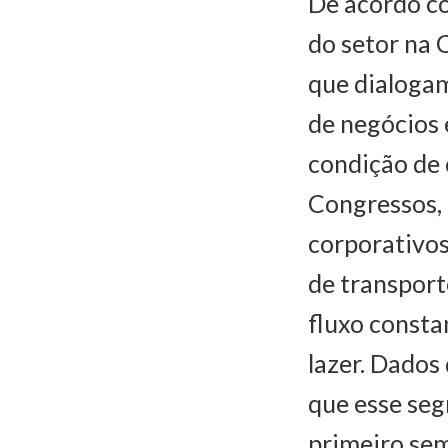
De acordo c
do setor na 
que dialoga
de negócios 
condição de 
Congressos, 
corporativos
de transport
fluxo consta
lazer. Dados
que esse se
primeiro se