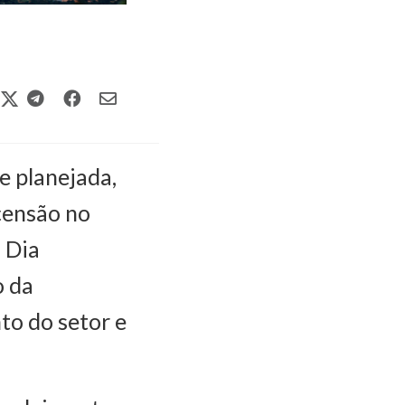
e planejada,
censão no
o Dia
o da
to do setor e