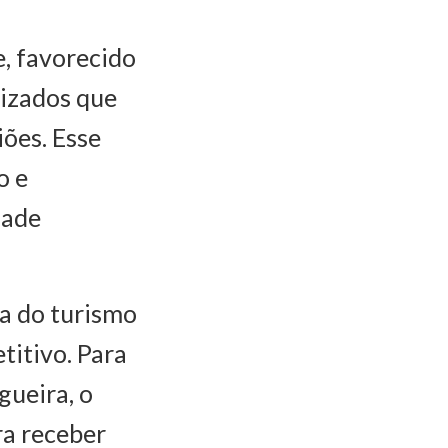
, favorecido
lizados que
ões. Esse
o e
dade
a do turismo
titivo. Para
gueira, o
ra receber