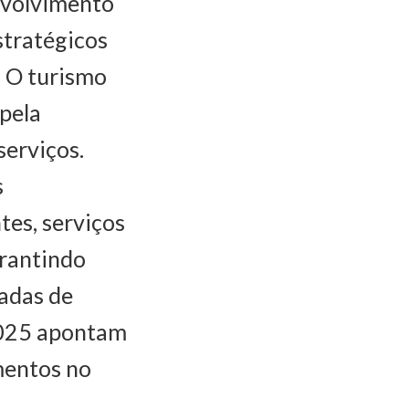
nvolvimento
stratégicos
 O turismo
 pela
serviços.
s
tes, serviços
arantindo
adas de
 2025 apontam
mentos no