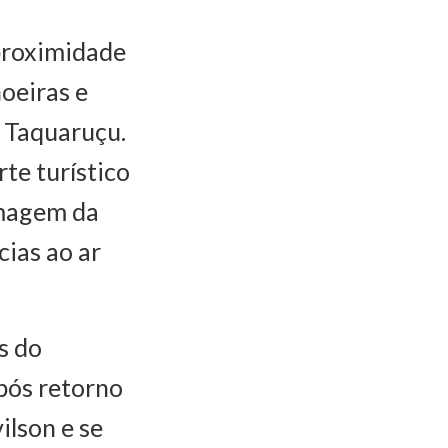
proximidade
hoeiras e
e Taquaruçu.
te turístico
imagem da
ias ao ar
s do
pós retorno
ilson e se