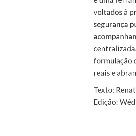
voltados à p
segurança púb
acompanhame
centralizada
formulação d
reais e abra
Texto: Rena
Edição: Wéd