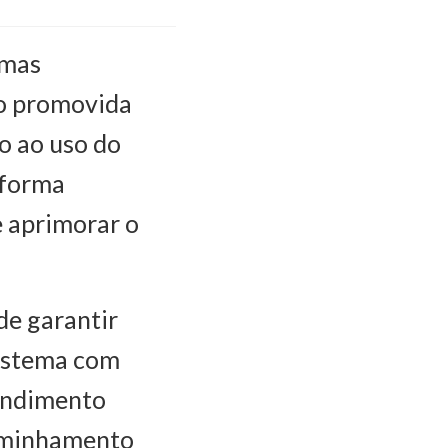
lmas
ão promovida
o ao uso do
aforma
e aprimorar o
de garantir
 sistema com
tendimento
caminhamento