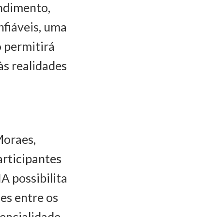
endimento,
nfiáveis, uma
 permitirá
às realidades
Moraes,
articipantes
A possibilita
es entre os
encialidade