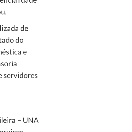
u.
lizada de
tado do
méstica e
nsoria
e servidores
ileira – UNA
erviços