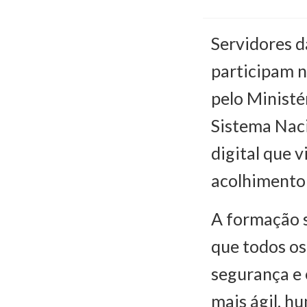
Servidores d
participam n
pelo Ministé
Sistema Nac
digital que 
acolhimento 
A formação s
que todos os
segurança e 
mais ágil, h