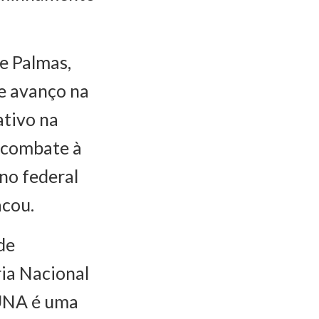
de Palmas,
e avanço na
ativo na
e combate à
no federal
acou.
de
ria Nacional
 UNA é uma