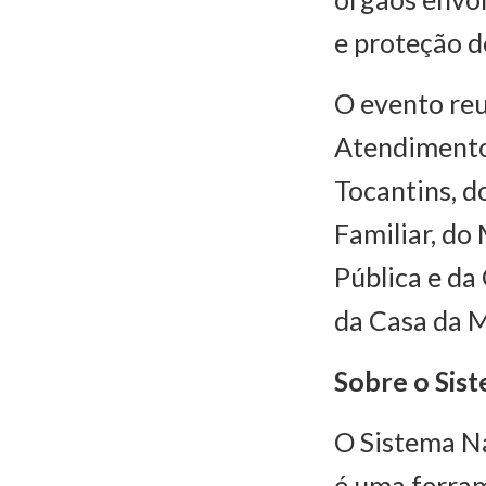
e proteção d
O evento reu
Atendimento 
Tocantins, d
Familiar, do
Pública e da
da Casa da M
Sobre o Si
O Sistema Na
é uma ferram