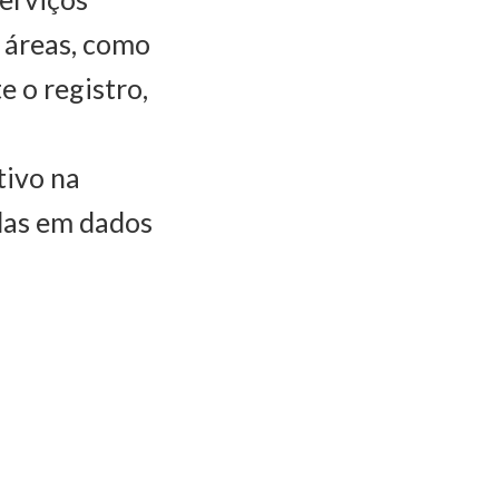
s áreas, como
e o registro,
tivo na
adas em dados