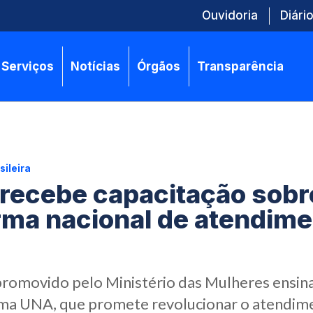
Ouvidoria
Diário
Serviços
Notícias
Órgãos
Transparência
sileira
recebe capacitação sobr
rma nacional de atendime
romovido pelo Ministério das Mulheres ensina
stema UNA, que promete revolucionar o atendim