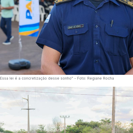
Essa l
ei é a concretização desse sonho"
- Foto: Regiane Rocha