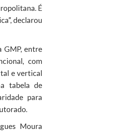
opolitana. É
ica”, declarou
a GMP, entre
ncional, com
al e vertical
na tabela de
aridade para
utorado.
igues Moura