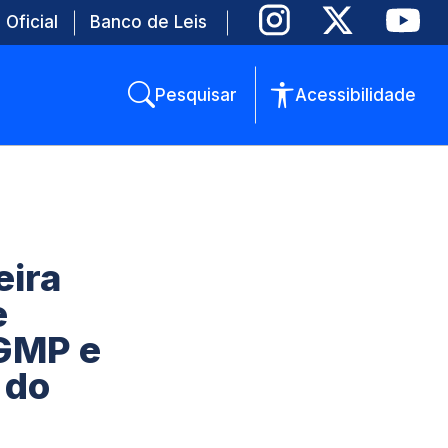
 Oficial
Banco de Leis
Pesquisar
Acessibilidade
eira
e
 GMP e
 do