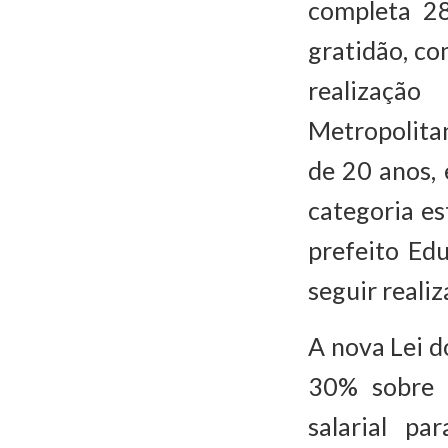
completa 2
gratidão, co
realizaçã
Metropolitan
de 20 anos, 
categoria e
prefeito Ed
seguir reali
A nova Lei d
30% sobre 
salarial p