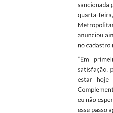
sancionada p
quarta-feir
Metropolit
anunciou ai
no cadastro 
“Em primei
satisfação, 
estar hoje
Complementa
eu não espe
esse passo 