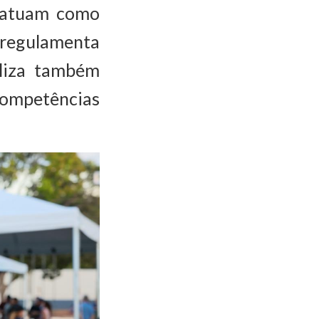
e atuam como
e regulamenta
aliza também
mpetências