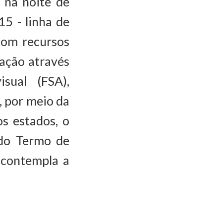
 na noite de
15 - linha de
com recursos
ação através
sual (FSA),
, por meio da
s estados, o
o do Termo de
 contempla a