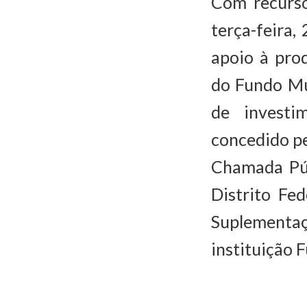
Com recurso
terça-feira,
apoio à pro
do Fundo Mu
de investi
concedido pe
Chamada Púb
Distrito Fed
Suplementaç
instituição 