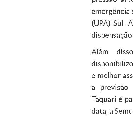
emergência 
(UPA) Sul. 
dispensação
Além diss
disponibiliz
e melhor as
a previsão
Taquari é pa
data, a Semu