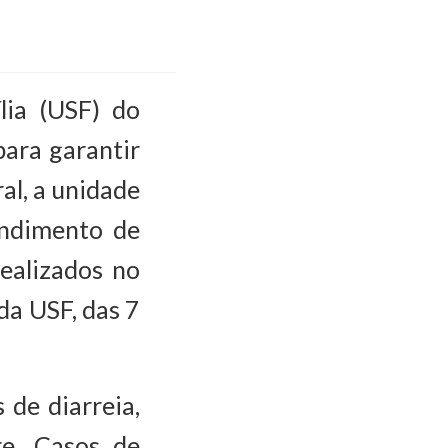
ia (USF) do
para garantir
al, a unidade
endimento de
ealizados no
da USF, das 7
de diarreia,
re. Casos de