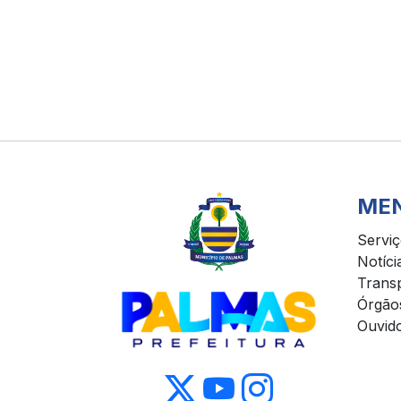
ME
Servi
Notíci
Trans
Órgão
Ouvido