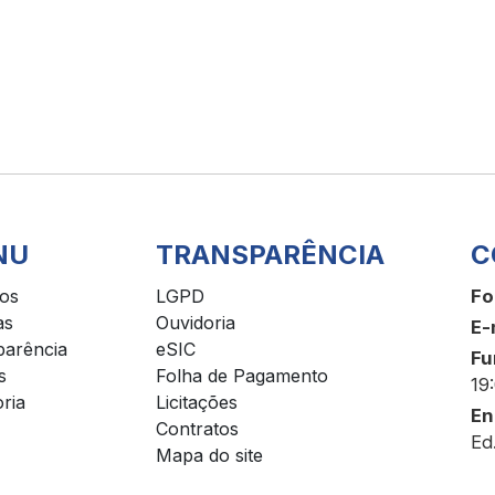
NU
TRANSPARÊNCIA
C
ços
LGPD
Fo
as
Ouvidoria
E-
parência
eSIC
Fu
s
Folha de Pagamento
19
ria
Licitações
En
Contratos
Ed
Mapa do site