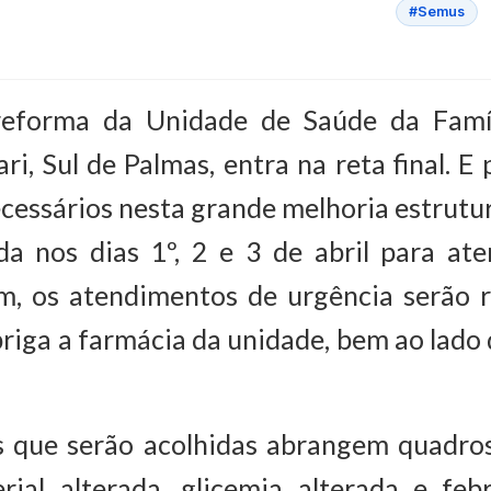
#Semus
reforma da Unidade de Saúde da Famíl
ri, Sul de Palmas, entra na reta final. E 
ecessários nesta grande melhoria estrutur
ada nos dias 1º, 2 e 3 de abril para at
ém, os atendimentos de urgência serão r
riga a farmácia da unidade, bem ao lado 
s que serão acolhidas abrangem quadros 
erial alterada, glicemia alterada e feb