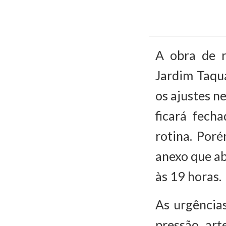
A obra de 
Jardim Taqua
os ajustes n
ficará fech
rotina. Por
anexo que ab
às 19 horas.
As urgência
pressão art