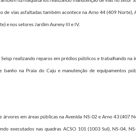
 de vias asfaltadas também acontece na Arno 44 (409 Norte), 
e) e nos setores Jardim Aureny III e IV.
Seisp realizando reparos em prédios públicos e trabalhando na in
e banho na Praia do Caju e manutenção de equipamentos púb
árvores em áreas públicas na Avenida NS-02 e Arno 43 (407 No
endo executados nas quadras ACSO 101 (1003 Sul), NS-04, NS