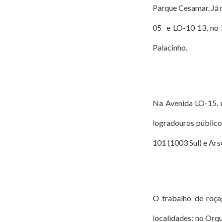
Parque Cesamar. Já 
05 e LO-10 13, no i
Palacinho.
Na Avenida LO-15, n
logradouros público
101 (1003 Sul) e Arso
O trabalho de roça
localidades: no Orq