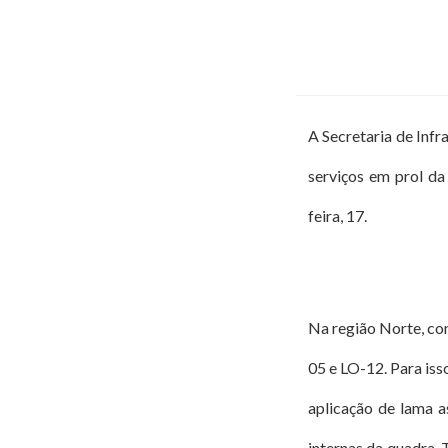
A Secretaria de Infr
serviços em prol da
feira, 17.
Na região Norte, con
05 e LO-12. Para is
aplicação de lama a
internas da quadra. 