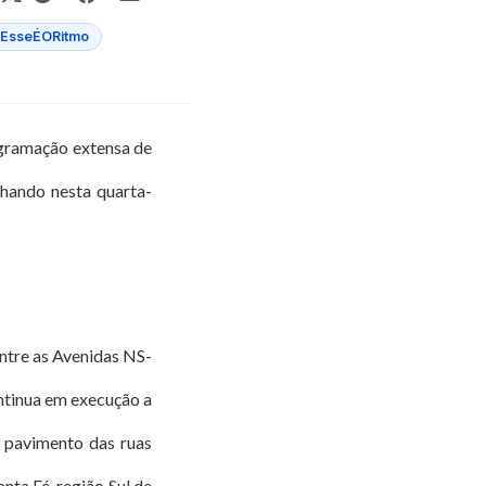
EsseÉORitmo
rogramação extensa de
lhando nesta quarta-
ntre as Avenidas NS-
ntinua em execução a
o pavimento das ruas
ta Fé, região Sul de