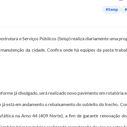
#Seisp
#
aestrutura e Serviços Públicos (Seisp) realiza diariamente uma p
 manutenção da cidade. Confira onde há equipes da pasta traba
forme já divulgado, será realizado novo pavimento em rotatória e
so já está em andamento o rebaixamento do subleito do trecho. Co
sfáltica na Arno 44 (409 Norte), a fim de garantir renovação d
Também há maquinários realizando manutenção de vias no setor San