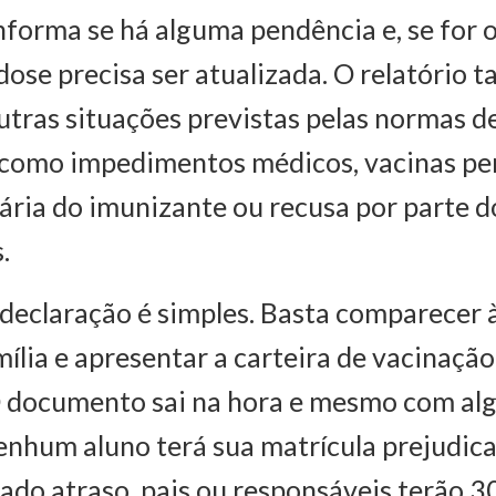
nforma se há alguma pendência e, se for o
dose precisa ser atualizada. O relatório
tras situações previstas pelas normas d
 como impedimentos médicos, vacinas pe
ária do imunizante ou recusa por parte d
.
 declaração é simples. Basta comparecer 
ília e apresentar a carteira de vacinação
O documento sai na hora e mesmo com al
enhum aluno terá sua matrícula prejudic
cado atraso, pais ou responsáveis terão 3