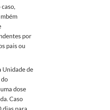
 caso,
 também
e
ndentes por
os pais ou
à Unidade de
 do
guma dose
ada. Caso
0 dias para