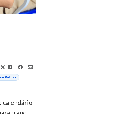
de Palmas
o calendário
para o ano