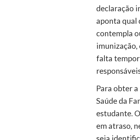
declaração i
aponta qual 
contempla ou
imunização,
falta tempor
responsáveis
Para obter a
Saúde da Fam
estudante. 
em atraso, n
seja identifi