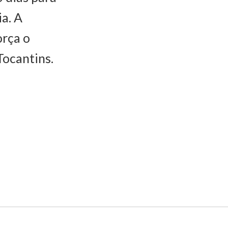
a. A
orça o
Tocantins.