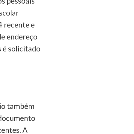
s pessoais
scolar
4 recente e
de endereço
 é solicitado
rio também
, documento
centes. A