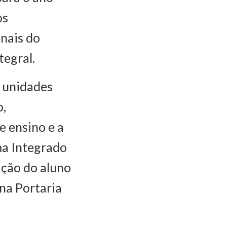
os
inais do
tegral.
 unidades
o,
e ensino e a
ema Integrado
ação do aluno
 na Portaria