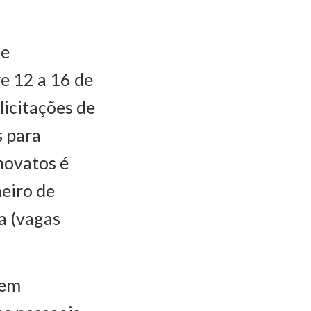
de
re 12 a 16 de
licitações de
s para
novatos é
neiro de
a (vagas
vem