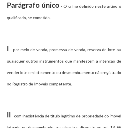
Parágrafo único
- O crime definido neste artigo é
qualificado, se cometido.
I
- por meio de venda, promessa de venda, reserva de lote ou
quaisquer outros instrumentos que manifestem a intenção de
vender lote em loteamento ou desmembramento não registrado
no Registro de Imóveis competente.
II
- com inexistência de título legítimo de propriedade do imóvel
loteado ou desmembrado, ressalvado o disposto no art. 18, §§