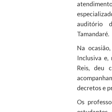
atendiment
especializa
auditório 
Tamandaré.
Na ocasião,
Inclusiva e,
Reis, deu 
acompanhame
decretos e pr
Os professo
estudante