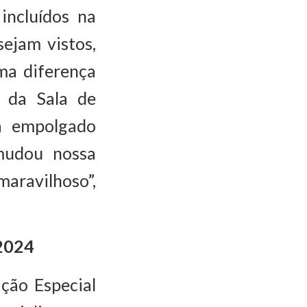
incluídos na
sejam vistos,
ma diferença
 da Sala de
ga empolgado
mudou nossa
aravilhoso”,
 2024
ção Especial