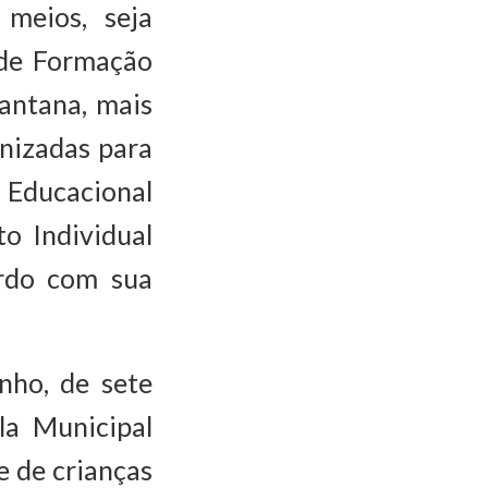
meios, seja
e de Formação
antana, mais
nizadas para
Educacional
o Individual
ordo com sua
ho, de sete
la Municipal
e de crianças