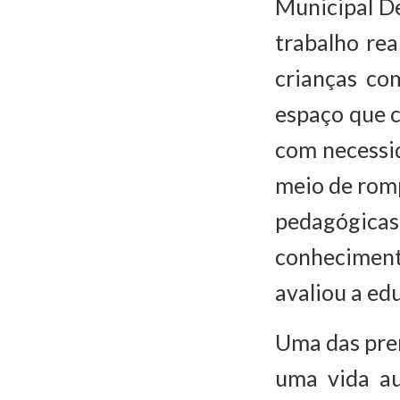
Municipal De
trabalho re
crianças co
espaço que co
com necessi
meio de romp
pedagógicas
conheciment
avaliou a ed
Uma das prem
uma vida au