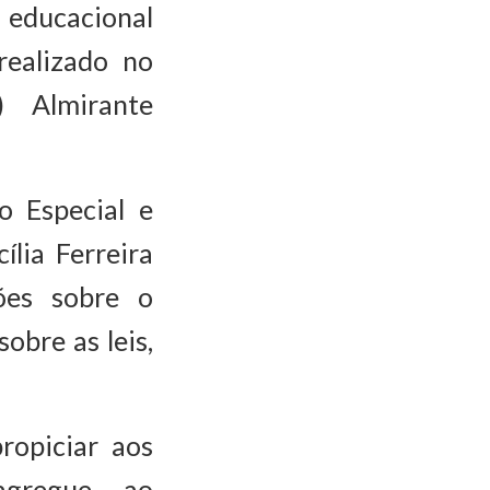
educacional
realizado no
) Almirante
o Especial e
ília Ferreira
ões sobre o
bre as leis,
ropiciar aos
agregue ao