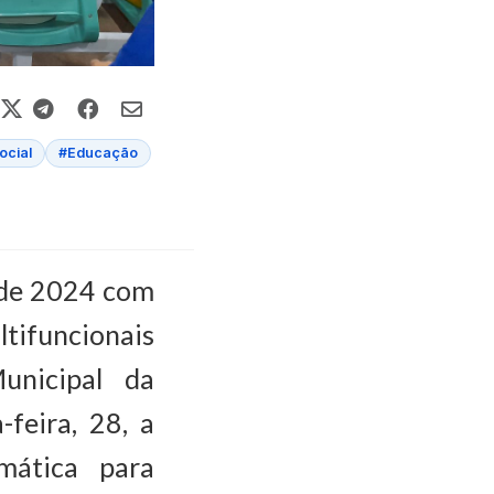
ocial
#Educação
o de 2024 com
tifuncionais
unicipal da
feira, 28, a
mática para