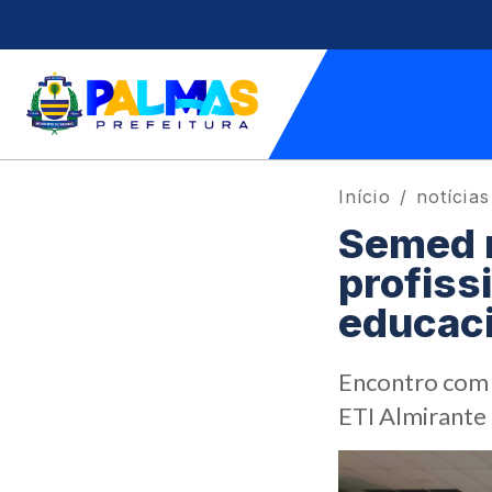
Início
notícias
Semed r
profiss
educaci
Encontro com o
ETI Almirant