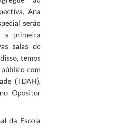
pectiva, Ana
pecial serão
s a primeira
as salas de
disso, temos
 público com
dade (TDAH),
rno Opositor
al da Escola