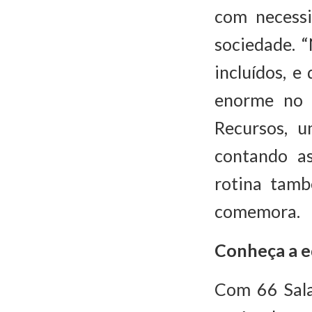
com necessi
sociedade. “
incluídos, 
enorme no 
Recursos, u
contando a
rotina tamb
comemora.
Conheça a eq
Com 66 Sala