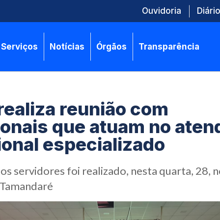
Ouvidoria
Diário
Serviços
Notícias
Órgãos
Transparência
ealiza reunião com
ionais que atuam no ate
onal especializado
s servidores foi realizado, nesta quarta, 28, n
e Tamandaré