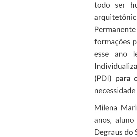
todo ser h
arquitetônic
Permanente 
formações p
esse ano l
Individuali
(PDI) para 
necessidade 
Milena Mar
anos, aluno
Degraus do S