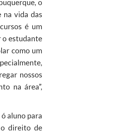
lbuquerque, o
 na vida das
ecursos é um
ir o estudante
olar como um
specialmente,
regar nossos
to na área”,
 ó aluno para
o direito de