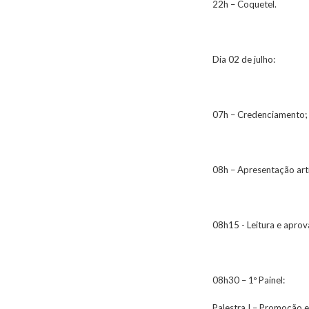
22h – Coquetel.
Dia 02 de julho:
07h – Credenciamento;
08h – Apresentação artí
08h15 - Leitura e apro
08h30 – 1º Painel:
Palestra I – Promoção e