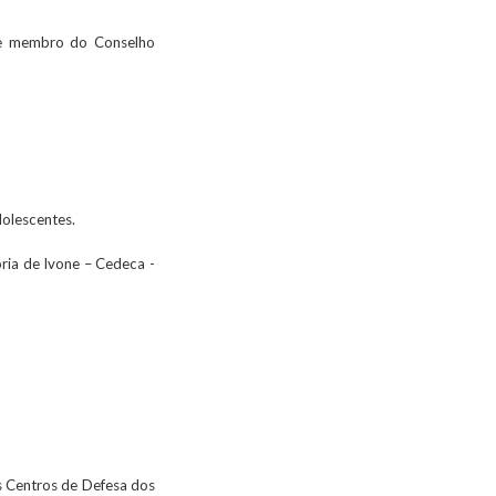
e e membro do Conselho
dolescentes.
ória de Ivone – Cedeca -
s Centros de Defesa dos