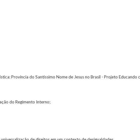
stica: Província do Santíssimo Nome de Jesus no Brasil - Projeto Educando 
vação do Regimento Interno;
 universalização de direitos em um contexto de desigualdades.