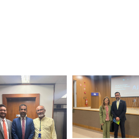
III – promover a cooperação t
entidades públicas e privadas 
em âmbito federal e internacio
IV – prestar apoio aos órgãos 
identificação de fontes, capta
programas, convênios e projeto
V – promover o intercâmbio de
entidades do governo municipa
VI – incumbir-se da negociaçã
e recursos em tramitação, de i