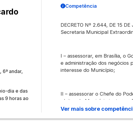
Competência
cardo
DECRETO Nº 2.644, DE 15 DE 
Secretaria Municipal Extraordi
I – assessorar, em Brasília, o
e administração dos negócios 
interesse do Município;
 6ª andar,
io-dia e das
II – assessorar o Chefe do Po
as 9 horas ao
pleitos do Município junto aos 
Judiciário da União, assim co
Ver mais sobre competênc
unidades federativas, estados 
governamentais nacionais e int
órgãos afins;