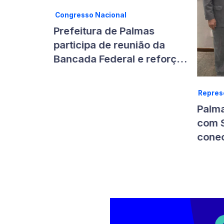
Congresso Nacional
mas
Prefeitura de Palmas
atur
participa de reunião da
r
Bancada Federal e reforça
ional do
articulação por
investimentos para a
Repres
Capital
Palma
com S
conec
digit