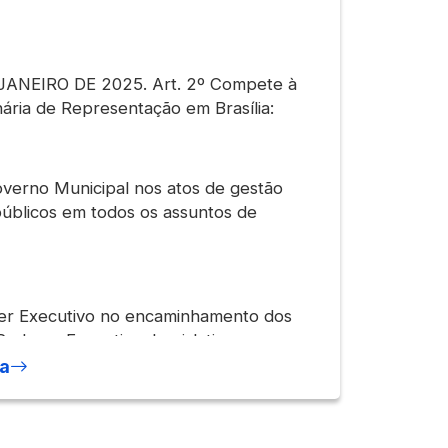
JANEIRO DE 2025. Art. 2º Compete à
nária de Representação em Brasília:
 Governo Municipal nos atos de gestão
públicos em todos os assuntos de
der Executivo no encaminhamento dos
Poderes Executivo, Legislativo e
mo no relacionamento com outras
ia
estrangeiros, organizações não
ernacionais, consulados, embaixadas e