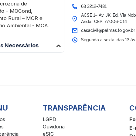
crozona de
63 3212-7481
do – MOCond,
ACSE 1– Av. JK, Ed. Via Nob
to Rural – MOR e
Andar CEP: 77.006-014
ão Ambiental - MCA.
casacivil@palmas.to.gov.br
Segunda a sexta, das 13 às
s Necessários
NU
TRANSPARÊNCIA
C
ços
LGPD
Fo
as
Ouvidoria
E-
parência
eSIC