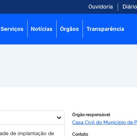
Ouvidoria
Diário
Serviços
Notícias
Órgãos
Transparência
Órgão responsável
Casa Civil do Município de 
dade de implantação de
Contato