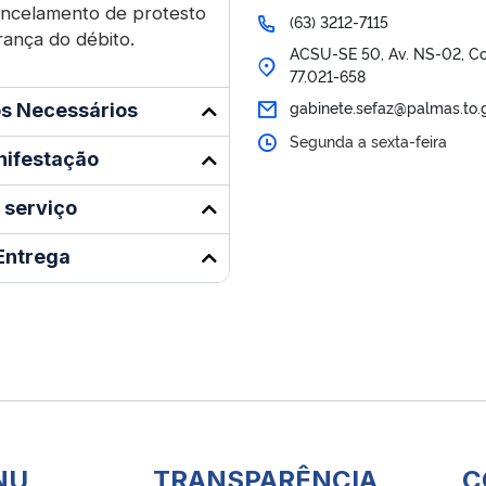
ancelamento de protesto
(63) 3212-7115
rança do débito.
ACSU-SE 50, Av. NS-02, Conj
77.021-658
gabinete.sefaz@palmas.to.
s Necessários
Segunda a sexta-feira
nifestação
 serviço
Entrega
NU
TRANSPARÊNCIA
C