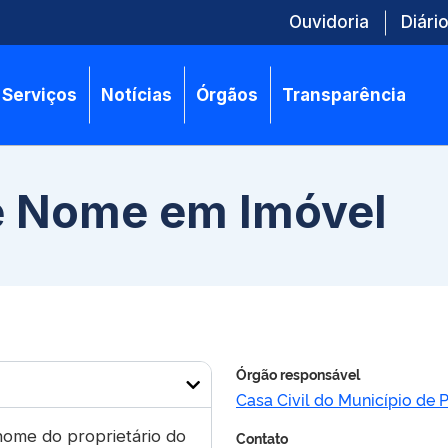
Ouvidoria
Diário
Serviços
Notícias
Órgãos
Transparência
e Nome em Imóvel
Órgão responsável
Casa Civil do Município de 
nome do proprietário do
Contato