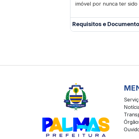
imóvel por nunca ter sido
Requisitos e Documento
ME
Servi
Notíci
Trans
Órgão
Ouvido