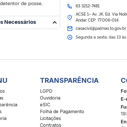
 detentor de posse.
63 3212-7481
ACSE 1– Av. JK, Ed. Via Nob
Andar CEP: 77.006-014
s Necessários
casacivil@palmas.to.gov.br
Segunda a sexta, das 13 às
NU
TRANSPARÊNCIA
C
ços
LGPD
Fo
as
Ouvidoria
E-
parência
eSIC
Fu
s
Folha de Pagamento
19
ria
Licitações
En
Contratos