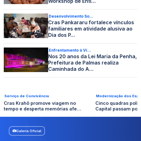
Workshop de Enti…
Desenvolvimento So…
Cras Pankararu fortalece vínculos
familiares em atividade alusiva ao
Dia dos P…
Enfrentamento à Vi…
Nos 20 anos da Lei Maria da Penha,
Prefeitura de Palmas realiza
Caminhada do A…
Serviço de Convivência
Modernização dos Esp
Cras Krahô promove viagem no
Cinco quadras polie
tempo e desperta memórias afe…
Capital passam por
Galeria Oficial