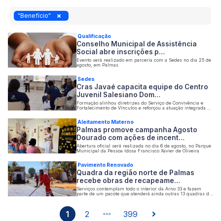
"Benefício"
Qualificação
Conselho Municipal de Assistência
Social abre inscrições p…
Evento será realizado em parceria com a Sedes no dia 25 de
agosto, em Palmas
Sedes
Cras Javaé capacita equipe do Centro
Juvenil Salesiano Dom…
Formação alinhou diretrizes do Serviço de Convivência e
Fortalecimento de Vínculos e reforçou a atuação integrada da
rede socioassistencial no território
Aleitamento Materno
Palmas promove campanha Agosto
Dourado com ações de incent…
Abertura oficial será realizada no dia 6 de agosto, no Parque
Municipal da Pessoa Idosa Francisco Xavier de Oliveira
Pavimento Renovado
Quadra da região norte de Palmas
recebe obras de recapeame…
Serviços contemplam todo o interior da Arno 33 e fazem
parte de um pacote que atenderá ainda outras 13 quadras do
Plano Diretor
1
2
399