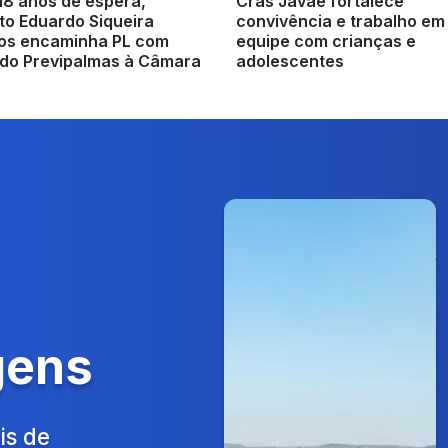
18 anos de espera,
Cras Javaé fortalece
to Eduardo Siqueira
convivência e trabalho em
s encaminha PL com
equipe com crianças e
do Previpalmas à Câmara
adolescentes
gens
is de