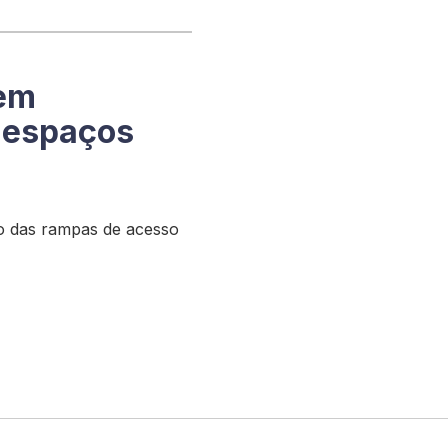
 em
s espaços
l
o das rampas de acesso