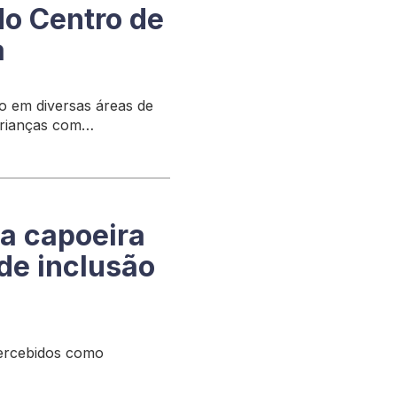
do Centro de
a
o em diversas áreas de
crianças com
a capoeira
de inclusão
percebidos como