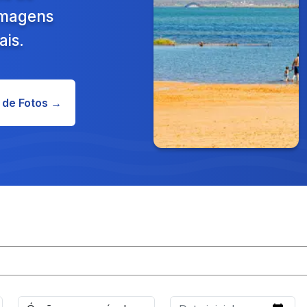
 Imagens
ais.
 de Fotos →