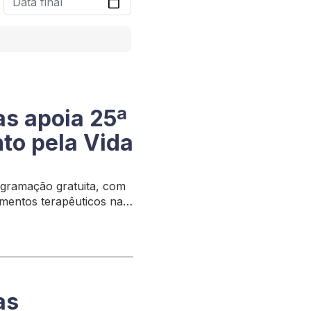
as apoia 25ª
to pela Vida
gramação gratuita, com
dimentos terapêuticos na
tal
as