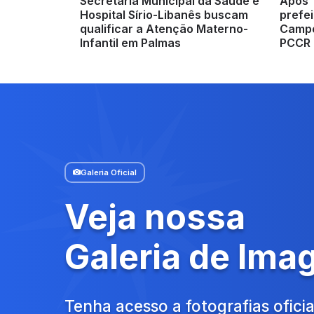
Secretaria Municipal da Saúde e
Após 
Hospital Sírio-Libanês buscam
prefei
qualificar a Atenção Materno-
Campo
Infantil em Palmas
PCCR 
Galeria Oficial
Veja nossa
Galeria de Ima
Tenha acesso a fotografias oficia