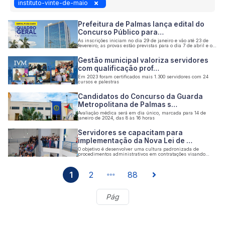
instituto-vinte-de-maio
Prefeitura de Palmas lança edital do
Concurso Público para…
As inscrições iniciam no dia 29 de janeiro e vão até 23 de
fevereiro; as provas estão previstas para o dia 7 de abril e o
resultado final dia 30 de maio
Gestão municipal valoriza servidores
com qualificação prof…
Em 2023 foram certificados mais 1.300 servidores com 24
cursos e palestras
Candidatos do Concurso da Guarda
Metropolitana de Palmas s…
Avaliação médica será em dia único, marcada para 14 de
janeiro de 2024, das 8 às 16 horas
Servidores se capacitam para
implementação da Nova Lei de …
O objetivo é desenvolver uma cultura padronizada de
procedimentos administrativos em contratações visando
ações imparciais e justas no poder público do município
1
2
88