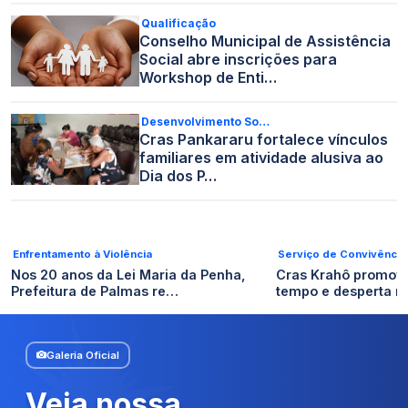
Qualificação
Conselho Municipal de Assistência
Social abre inscrições para
Workshop de Enti…
Desenvolvimento So…
Cras Pankararu fortalece vínculos
familiares em atividade alusiva ao
Dia dos P…
Enfrentamento à Violência
Serviço de Convivência
Nos 20 anos da Lei Maria da Penha,
Cras Krahô promov
Prefeitura de Palmas re…
tempo e desperta 
Galeria Oficial
Veja nossa