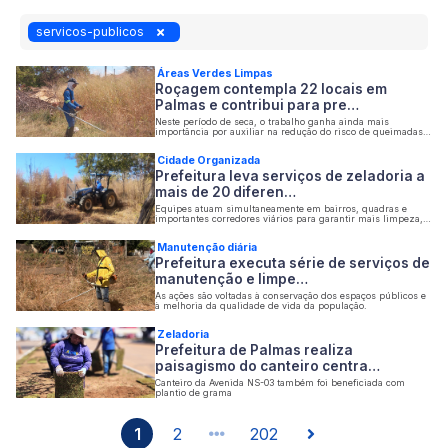
servicos-publicos
Áreas Verdes Limpas
Roçagem contempla 22 locais em
Palmas e contribui para pre…
Neste período de seca, o trabalho ganha ainda mais
importância por auxiliar na redução do risco de queimadas
em áreas urbanas
Cidade Organizada
Prefeitura leva serviços de zeladoria a
mais de 20 diferen…
Equipes atuam simultaneamente em bairros, quadras e
importantes corredores viários para garantir mais limpeza,
conservação e qualidade de vida à população
Manutenção diária
Prefeitura executa série de serviços de
manutenção e limpe…
As ações são voltadas à conservação dos espaços públicos e
à melhoria da qualidade de vida da população.
Zeladoria
Prefeitura de Palmas realiza
paisagismo do canteiro centra…
Canteiro da Avenida NS-03 também foi beneficiada com
plantio de grama
1
2
202