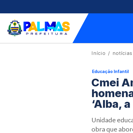
Início
notícias
Educação Infantil
Cmei A
homenag
‘Alba, a
Unidade educac
obra que abord