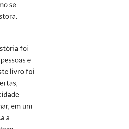
omo se
stora.
stória foi
s pessoas e
te livro foi
ertas,
cidade
mar, em um
ça a
tora.