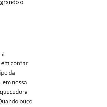
egrando o
 a
 em contar
ipe da
, em nossa
riquecedora
. Quando ouço