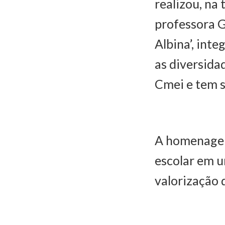
realizou, na
professora Gi
Albina’, inte
as diversida
Cmei e tem s
A homenagem
escolar em 
valorização 