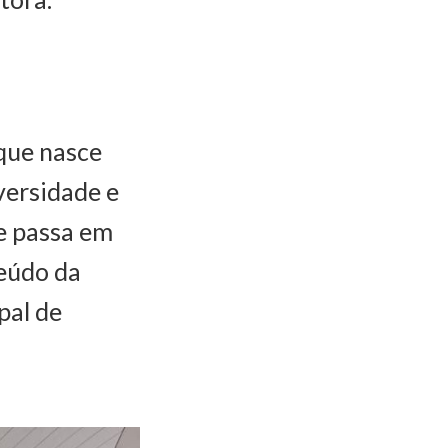
 que nasce
versidade e
se passa em
teúdo da
pal de