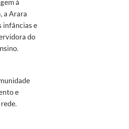
agem à
, a Arara
s infâncias e
servidora do
nsino.
omunidade
ento e
 rede.