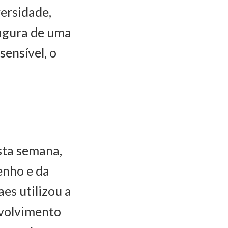
ersidade,
figura de uma
sensível, o
esta semana,
enho e da
es utilizou a
nvolvimento