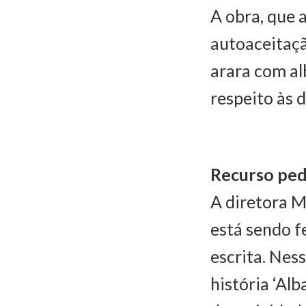
A obra, que 
autoaceitaçã
arara com alb
respeito às 
Recurso pe
A diretora M
está sendo f
escrita. Nes
história ‘Al