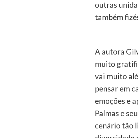
outras unida
também fizés
A autora Gilv
muito gratifi
vai muito alé
pensar em ca
emoções e ap
Palmas e seu
cenário tão 
diversidade 