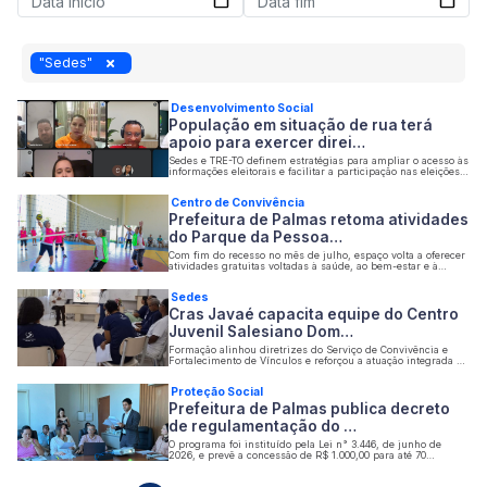
"Sedes"
Desenvolvimento Social
População em situação de rua terá
apoio para exercer direi…
Sedes e TRE-TO definem estratégias para ampliar o acesso às
informações eleitorais e facilitar a participação nas eleições
de 2026
Centro de Convivência
Prefeitura de Palmas retoma atividades
do Parque da Pessoa…
Com fim do recesso no mês de julho, espaço volta a oferecer
atividades gratuitas voltadas à saúde, ao bem-estar e à
convivência
Sedes
Cras Javaé capacita equipe do Centro
Juvenil Salesiano Dom…
Formação alinhou diretrizes do Serviço de Convivência e
Fortalecimento de Vínculos e reforçou a atuação integrada da
rede socioassistencial no território
Proteção Social
Prefeitura de Palmas publica decreto
de regulamentação do …
O programa foi instituído pela Lei n° 3.446, de junho de
2026, e prevê a concessão de R$ 1.000,00 para até 70
catadores de materiais recicláveis