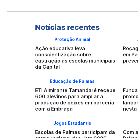
Notícias recentes
Proteção Animal
Ação educativa leva
Roçag
conscientização sobre
em Pa
castração às escolas municipais
preve
da Capital
Educação de Palmas
ETI Almirante Tamandaré recebe
Funda
600 alevinos para ampliar a
promo
produção de peixes em parceria
lançam
com a Embrapa
nesta 
Jogos Estudantis
Escolas de Palmas participam da
Com a