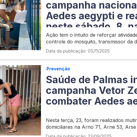
campanha nacional
Aedes aegypti e re
neste sábado, 8, n
norte
Ação tem o intuito de reforçar atividad
controle do mosquito, transmissor da d
chikungunya
Data da publicação: 05/11/2025
Prevenção
Saúde de Palmas in
campanha Vetor Ze
combater Aedes ae
Nesta terça, 23, foram realizados mutir
domiciliares na Arno 71, Arne 53, Arse
Morada do Sol I e II
Data da publicação: 23/09/2025