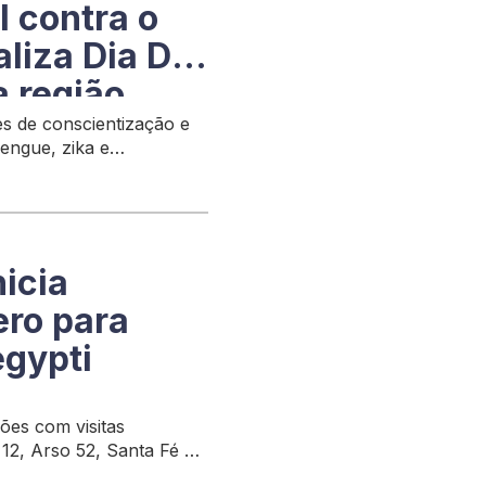
 contra o
aliza Dia D
a região
es de conscientização e
engue, zika e
icia
ro para
gypti
ões com visitas
 12, Arso 52, Santa Fé e