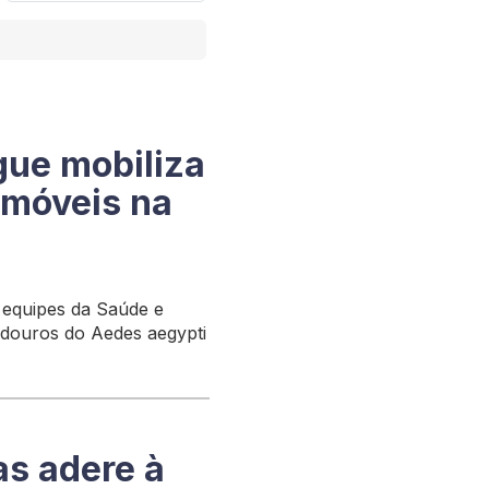
gue mobiliza
 imóveis na
 equipes da Saúde e
adouros do Aedes aegypti
as adere à