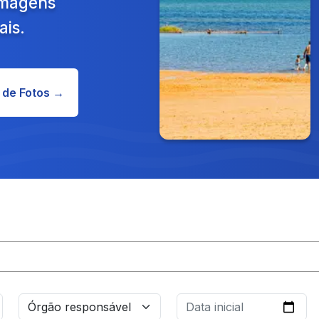
 Imagens
ais.
 de Fotos →