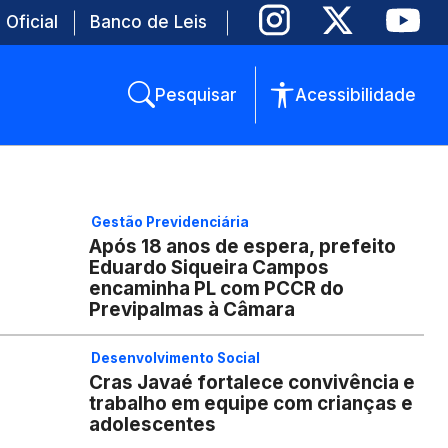
 Oficial
Banco de Leis
Pesquisar
Acessibilidade
Gestão Previdenciária
Após 18 anos de espera, prefeito
Eduardo Siqueira Campos
encaminha PL com PCCR do
Previpalmas à Câmara
Desenvolvimento Social
Cras Javaé fortalece convivência e
trabalho em equipe com crianças e
adolescentes