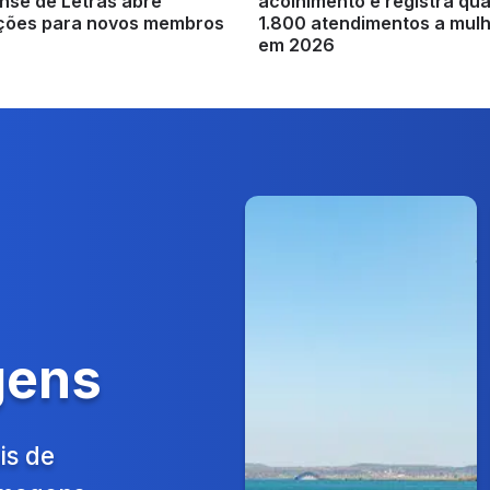
nse de Letras abre
acolhimento e registra qu
ições para novos membros
1.800 atendimentos a mul
em 2026
gens
is de