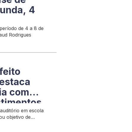
unda, 4
período de 4 a 8 de
aud Rodrigues
feito
destaca
ia com
stimentos
auditório em escola
ou objetivo de
a de Palmas