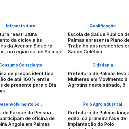
Infraestrutura
Qualificação
tura reestrutura
Escola de Saúde Pública d
nto da ciclovia às
Palmas apresenta Plano d
ns da Avenida Siqueira
Trabalho aos residentes 
s, na região sul de Palmas
Saúde Coletiva
Consumo Consciente
Cidadania
sa de preços identifica
Prefeitura de Palmas leva
ção de até 160% entre
Mulheres em Movimento à 
s de presente para o Dia
Agrotins neste sábado, 8
ais
Desenvolvimento So…
Polo Agroindustrial
s do Parque da Pessoa
Prefeitura de Palmas lanç
participam de oficina de
edital da primeira fase de
ira Angola em Palmas
implantação do Polo