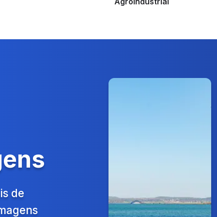
Agroindustrial
gens
is de
 Imagens