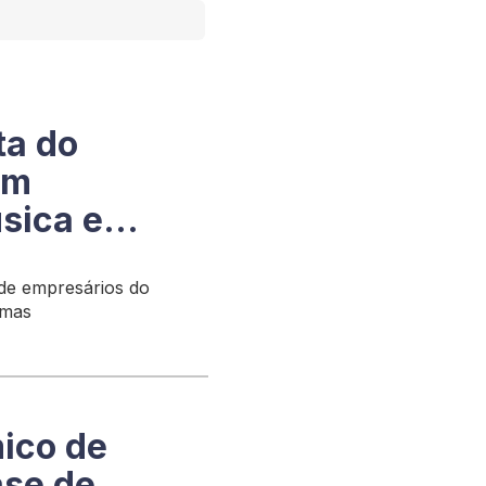
ta do
am
sica e
de empresários do
lmas
ico de
ase de