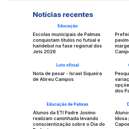
Notícias recentes
Educação
Escolas municipais de Palmas
Prefei
conquistam títulos no futsal e
pavime
handebol na fase regional dos
marge
Jets 2026
Campo
Luto oficial
Nota de pesar - Israel Siqueira
Pesqui
de Abreu Campos
varia
opçõe
dos P
Educação de Palmas
Alunos da ETI Padre Josimo
Aluno
realizam caminhada levando
Idosa 
conscientização sobre o Dia do
Capoe