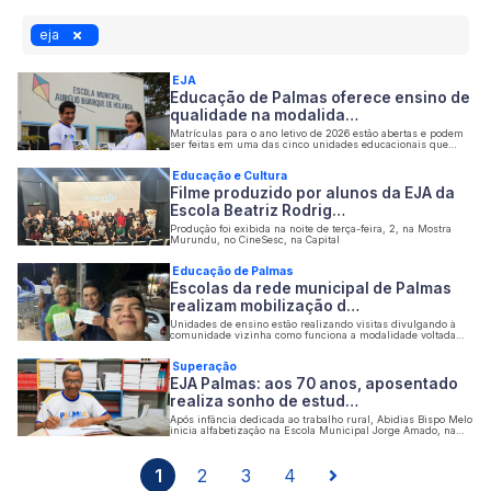
eja
EJA
Educação de Palmas oferece ensino de
qualidade na modalida…
Matrículas para o ano letivo de 2026 estão abertas e podem
ser feitas em uma das cinco unidades educacionais que
ofertam o programa no município
Educação e Cultura
Filme produzido por alunos da EJA da
Escola Beatriz Rodrig…
Produção foi exibida na noite de terça-feira, 2, na Mostra
Murundu, no CineSesc, na Capital
Educação de Palmas
Escolas da rede municipal de Palmas
realizam mobilização d…
Unidades de ensino estão realizando visitas divulgando à
comunidade vizinha como funciona a modalidade voltada
para jovens e adultos que ainda não concluíram o ensino
fundamental
Superação
EJA Palmas: aos 70 anos, aposentado
realiza sonho de estud…
Após infância dedicada ao trabalho rural, Abidias Bispo Melo
inicia alfabetização na Escola Municipal Jorge Amado, na
região sul da Capital
1
2
3
4