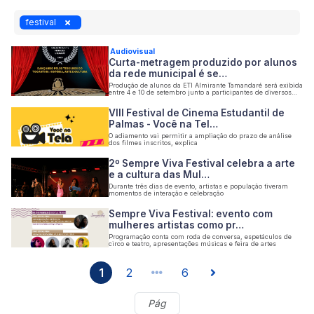
festival
Audiovisual
Curta-metragem produzido por alunos
da rede municipal é se…
Produção de alunos da ETI Almirante Tamandaré será exibida
entre 4 e 10 de setembro junto a participantes de diversos
países
VIII Festival de Cinema Estudantil de
Palmas - Você na Tel…
O adiamento vai permitir a ampliação do prazo de análise
dos filmes inscritos, explica
2º Sempre Viva Festival celebra a arte
e a cultura das Mul…
Durante três dias de evento, artistas e população tiveram
momentos de interação e celebração
Sempre Viva Festival: evento com
mulheres artistas como pr…
Programação conta com roda de conversa, espetáculos de
circo e teatro, apresentações músicas e feira de artes
1
2
6