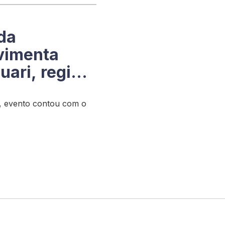
 da
vimenta
uari, região
, evento contou com o