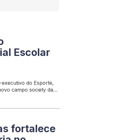
o
al Escolar
-executivo do Esporte,
novo campo society da
as fortalece
ia no