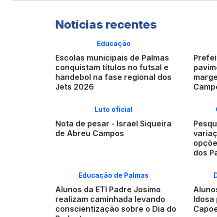
Notícias recentes
Educação
Escolas municipais de Palmas
Prefei
conquistam títulos no futsal e
pavime
handebol na fase regional dos
marge
Jets 2026
Campo
Luto oficial
Nota de pesar - Israel Siqueira
Pesqui
de Abreu Campos
varia
opçõe
dos P
Educação de Palmas
Alunos da ETI Padre Josimo
Aluno
realizam caminhada levando
Idosa 
conscientização sobre o Dia do
Capoe