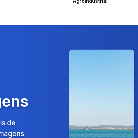
Agroindustrial
gens
is de
 Imagens