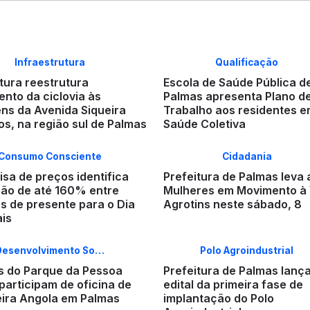
Infraestrutura
Qualificação
tura reestrutura
Escola de Saúde Pública d
nto da ciclovia às
Palmas apresenta Plano d
ns da Avenida Siqueira
Trabalho aos residentes 
s, na região sul de Palmas
Saúde Coletiva
Consumo Consciente
Cidadania
sa de preços identifica
Prefeitura de Palmas leva
ção de até 160% entre
Mulheres em Movimento à 
s de presente para o Dia
Agrotins neste sábado, 8
ais
Desenvolvimento So…
Polo Agroindustrial
s do Parque da Pessoa
Prefeitura de Palmas lanç
participam de oficina de
edital da primeira fase de
ira Angola em Palmas
implantação do Polo