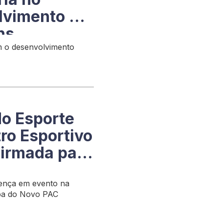
lvimento do
ns
 o desenvolvimento
do Esporte
ro Esportivo
firmada para
sença em evento na
apa do Novo PAC