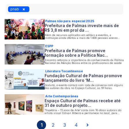
pnab
Palmas não para: especial 2025
Prefeitura de Palmas investe mais de
R$ 3,8 mi em prol da …
Além de recursos aplicados em editais e eventos, a
instituição ainda ofertou a mais de 1.600 pessoas acesso
gratuito a cursos e projetos artísticos
ESPP
Prefeitura de Palmas promove
formação sobre a Política Nac…
Encontro reforçou a importância do conhecimento da Política
Nacional de Atenção Básica entre os profissionais de saúde
Literatura Tocantinense
Fundação Cultural de Palmas promove
lançamento do livro ‘M…
Gratuito, o evento contará com roda de conversa com alguns
dos autores da obra no Espaço Cultural, às 19 horas
Arte Contemporânea
Espaço Cultural de Palmas recebe até
31 de outubro projeto…
‘Trajetória – 15 anos de Arte’ conta com 18 obras autorais do
artista visual Edivan Ribeiro e permanece no local, para
visitação gratuita, de segunda a sexta-feira
1
2
3
4