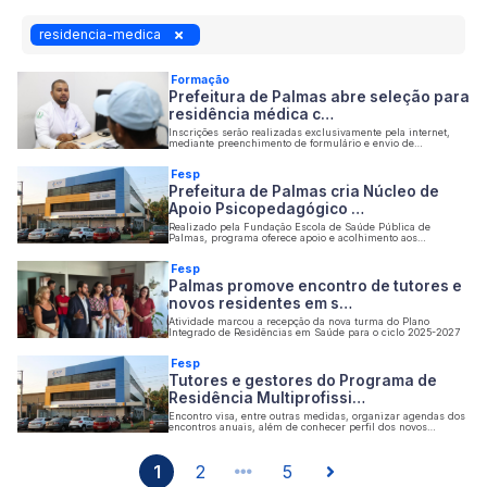
residencia-medica
Formação
Prefeitura de Palmas abre seleção para
residência médica c…
Inscrições serão realizadas exclusivamente pela internet,
mediante preenchimento de formulário e envio de
documentação comprobatória
Fesp
Prefeitura de Palmas cria Núcleo de
Apoio Psicopedagógico …
Realizado pela Fundação Escola de Saúde Pública de
Palmas, programa oferece apoio e acolhimento aos
profissionais residentes
Fesp
Palmas promove encontro de tutores e
novos residentes em s…
Atividade marcou a recepção da nova turma do Plano
Integrado de Residências em Saúde para o ciclo 2025-2027
Fesp
Tutores e gestores do Programa de
Residência Multiprofissi…
Encontro visa, entre outras medidas, organizar agendas dos
encontros anuais, além de conhecer perfil dos novos
residentes
1
2
5