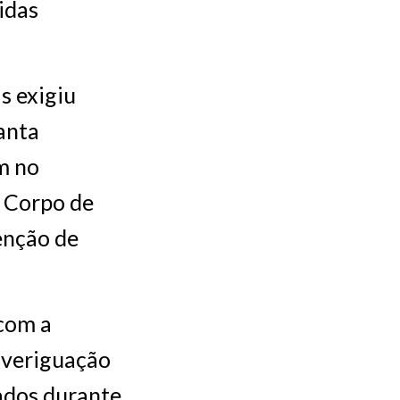
idas
s exigiu
anta
m no
o Corpo de
enção de
com a
averiguação
rados durante