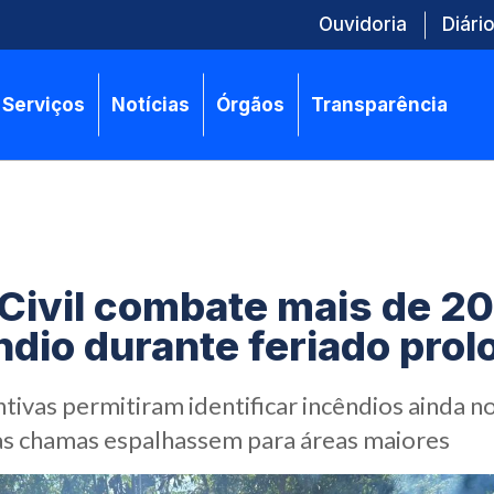
Ouvidoria
Diário
Serviços
Notícias
Órgãos
Transparência
Civil combate mais de 20
ndio durante feriado pro
ivas permitiram identificar incêndios ainda no 
as chamas espalhassem para áreas maiores