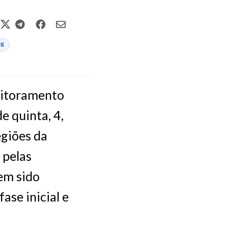
il
onitoramento
e quinta, 4,
egiões da
 pelas
em sido
ase inicial e