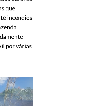
as que
té incêndios
Fazenda
madamente
il por várias