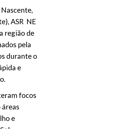
l Nascente,
te), ASR NE
a região de
hados pela
os durante o
ápida e
o.
teram focos
o áreas
lho e