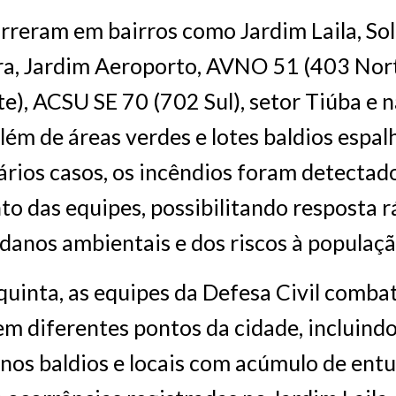
rreram em bairros como Jardim Laila, So
ra, Jardim Aeroporto, AVNO 51 (403 Nor
e), ACSU SE 70 (702 Sul), setor Tiúba e n
lém de áreas verdes e lotes baldios espal
ários casos, os incêndios foram detectad
o das equipes, possibilitando resposta r
danos ambientais e dos riscos à populaçã
uinta, as equipes da Defesa Civil comba
em diferentes pontos da cidade, incluind
enos baldios e locais com acúmulo de entu