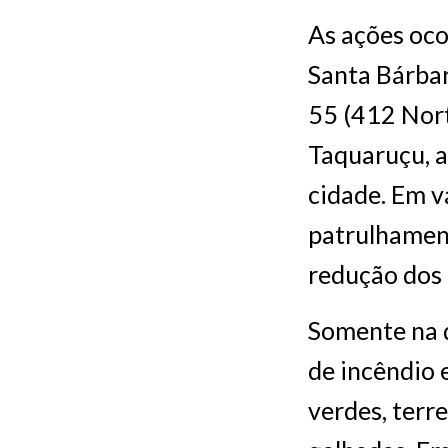
As ações oco
Santa Bárba
55 (412 Nort
Taquaruçu, a
cidade. Em v
patrulhament
redução dos 
Somente na q
de incêndio 
verdes, terr