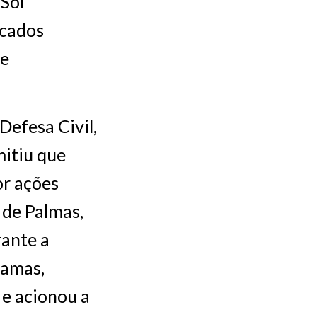
 Sol
icados
se
Defesa Civil,
mitiu que
or ações
 de Palmas,
rante a
hamas,
 e acionou a