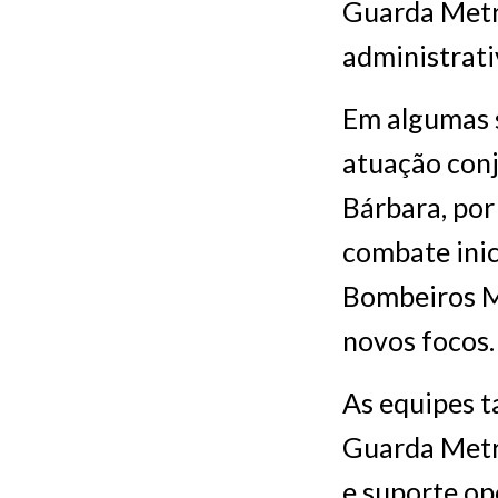
Guarda Metr
administrati
Em algumas s
atuação conj
Bárbara, por
combate inic
Bombeiros Mi
novos focos.
As equipes 
Guarda Metr
e suporte op