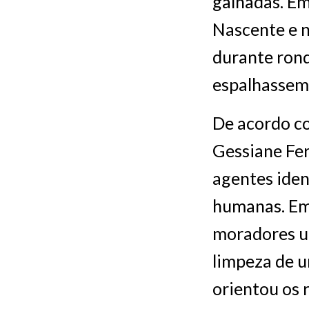
galhadas. Em
Nascente e n
durante rond
espalhassem
De acordo co
Gessiane Fer
agentes iden
humanas. Em 
moradores ut
limpeza de u
orientou os 