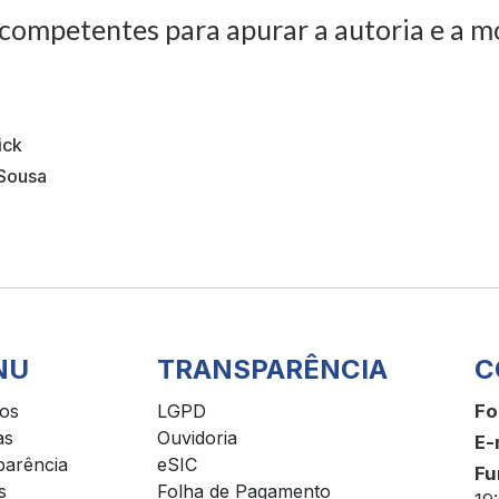
competentes para apurar a autoria e a m
ick
Sousa
NU
TRANSPARÊNCIA
C
ços
LGPD
Fo
as
Ouvidoria
E-
parência
eSIC
Fu
s
Folha de Pagamento