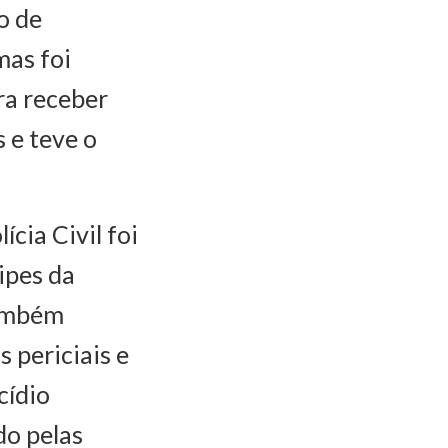
o de
mas foi
ra receber
 e teve o
cia Civil foi
ipes da
também
 periciais e
cídio
do pelas