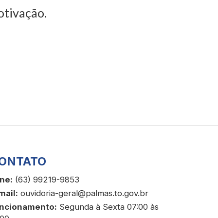
otivação.
ONTATO
ne:
(63) 99219-9853
mail:
ouvidoria-geral@palmas.to.gov.br
ncionamento:
Segunda à Sexta 07:00 às