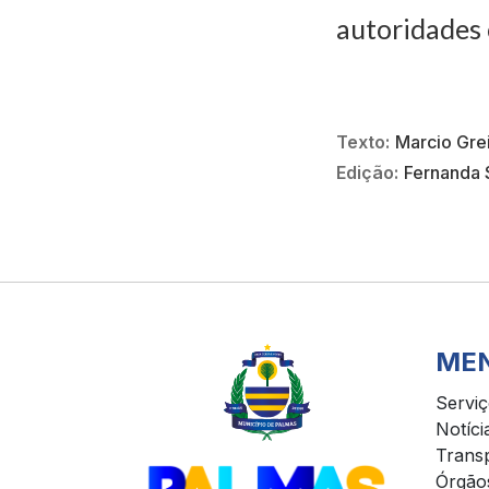
autoridades 
Texto:
Marcio Gre
Edição:
Fernanda 
ME
Servi
Notíci
Trans
Órgão