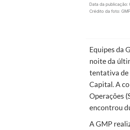
Data da publicação:
Crédito da foto: GM
Equipes da 
noite da últ
tentativa de
Capital. A c
Operações (Si
encontrou du
A GMP realiz