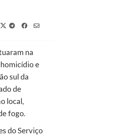
atuaram na
 homicídio e
ão sul da
rado de
o local,
de fogo.
es do Serviço