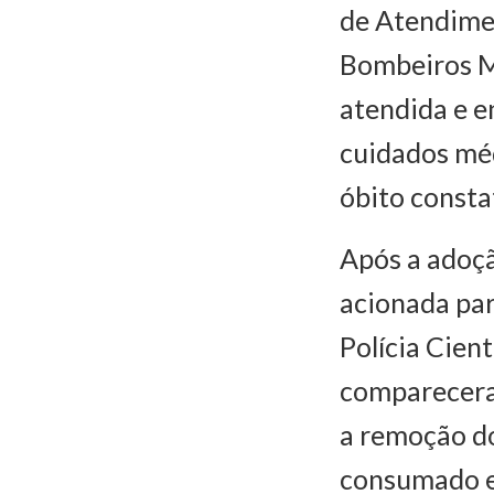
de Atendime
Bombeiros Mi
atendida e e
cuidados méd
óbito consta
Após a adoção
acionada par
Polícia Cien
compareceram
a remoção do
consumado e 