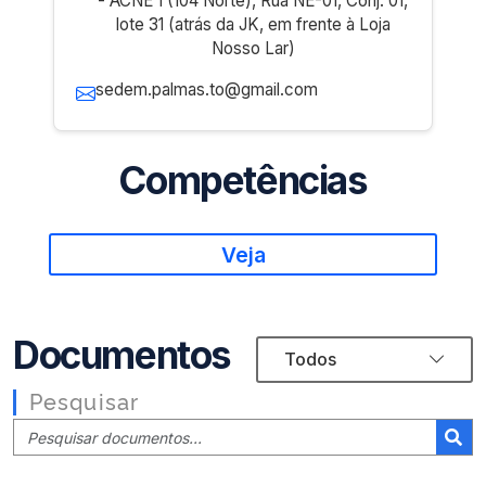
- ACNE 1 (104 Norte), Rua NE-01, Conj. 01,
lote 31 (atrás da JK, em frente à Loja
Nosso Lar)
sedem.palmas.to@gmail.com
Competências
Veja
Documentos
Todos
Pesquisar
|
Pesquisar