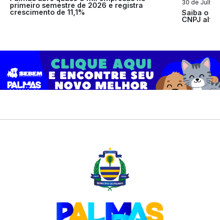
30 de Julho d
primeiro semestre de 2026 e registra
crescimento de 11,1%
Saiba o q
CNPJ alfan